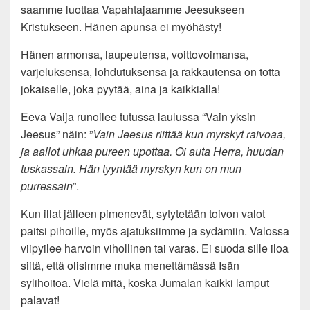
saamme luottaa Vapahtajaamme Jeesukseen
Kristukseen. Hänen apunsa ei myöhästy!
Hänen armonsa, laupeutensa, voittovoimansa,
varjeluksensa, lohdutuksensa ja rakkautensa on totta
jokaiselle, joka pyytää, aina ja kaikkialla!
Eeva Vaija runoilee tutussa laulussa “Vain yksin
Jeesus” näin: ”
Vain Jeesus riittää kun myrskyt raivoaa,
ja aallot uhkaa pureen upottaa. Oi auta Herra, huudan
tuskassain. Hän tyyntää myrskyn kun on mun
purressain
”.
Kun illat jälleen pimenevät, sytytetään toivon valot
paitsi pihoille, myös ajatuksiimme ja sydämiin. Valossa
viipyilee harvoin vihollinen tai varas. Ei suoda sille iloa
siitä, että olisimme muka menettämässä Isän
sylihoitoa. Vielä mitä, koska Jumalan kaikki lamput
palavat!