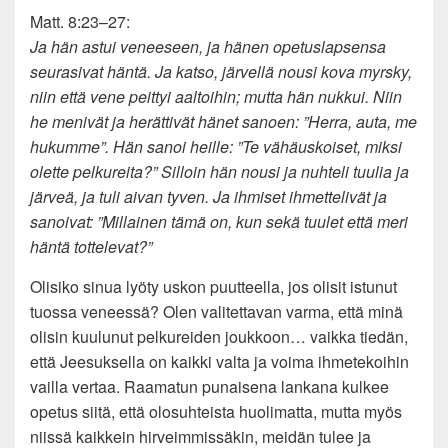
Matt. 8:23–27:
Ja hän astui veneeseen, ja hänen opetuslapsensa
seurasivat häntä. Ja katso, järvellä nousi kova myrsky,
niin että vene peittyi aaltoihin; mutta hän nukkui. Niin
he menivät ja herättivät hänet sanoen: ”Herra, auta, me
hukumme”. Hän sanoi heille: ”Te vähäuskoiset, miksi
olette pelkureita?” Silloin hän nousi ja nuhteli tuulia ja
järveä, ja tuli aivan tyven. Ja ihmiset ihmettelivät ja
sanoivat: ”Millainen tämä on, kun sekä tuulet että meri
häntä tottelevat?”
Olisiko sinua lyöty uskon puutteella, jos olisit istunut
tuossa veneessä? Olen valitettavan varma, että minä
olisin kuulunut pelkureiden joukkoon… vaikka tiedän,
että Jeesuksella on kaikki valta ja voima ihmetekoihin
vailla vertaa. Raamatun punaisena lankana kulkee
opetus siitä, että olosuhteista huolimatta, mutta myös
niissä kaikkein hirveimmissäkin, meidän tulee ja