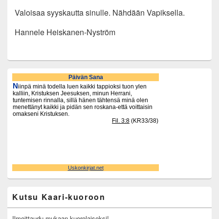
Valoisaa syyskautta sinulle. Nähdään Vapiksella.
Hannele Heiskanen-Nyström
Primary
Sidebar
Widget
Area
Kutsu Kaari-kuoroon
Ilmoittaudu mukaan kuorolaiseksi!