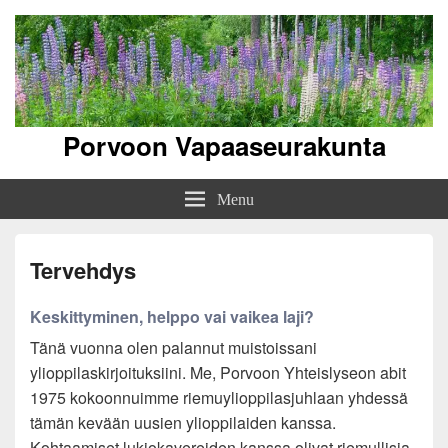
Porvoon Vapaaseurakunta
Menu
Tervehdys
Keskittyminen, helppo vai vaikea laji?
Tänä vuonna olen palannut muistoissani
ylioppilaskirjoituksiini. Me, Porvoon Yhteislyseon abit
1975 kokoonnuimme riemuylioppilasjuhlaan yhdessä
tämän kevään uusien ylioppilaiden kanssa.
Kohtaamiset lukiokavereiden kanssa olivat riemullisia.