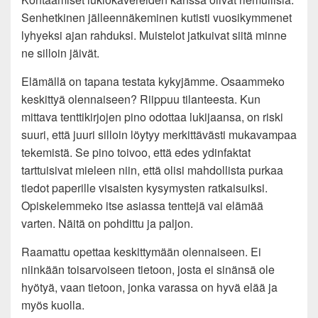
Senhetkinen jälleennäkeminen kutisti vuosikymmenet
lyhyeksi ajan rahduksi. Muistelot jatkuivat siitä minne
ne silloin jäivät.
Elämällä on tapana testata kykyjämme. Osaammeko
keskittyä olennaiseen? Riippuu tilanteesta. Kun
mittava tenttikirjojen pino odottaa lukijaansa, on riski
suuri, että juuri silloin löytyy merkittävästi mukavampaa
tekemistä. Se pino toivoo, että edes ydinfaktat
tarttuisivat mieleen niin, että olisi mahdollista purkaa
tiedot paperille visaisten kysymysten ratkaisuiksi.
Opiskelemmeko itse asiassa tenttejä vai elämää
varten. Näitä on pohdittu ja paljon.
Raamattu opettaa keskittymään olennaiseen. Ei
niinkään toisarvoiseen tietoon, josta ei sinänsä ole
hyötyä, vaan tietoon, jonka varassa on hyvä elää ja
myös kuolla.