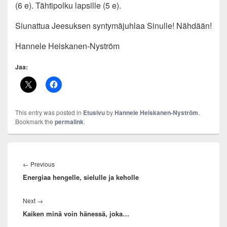
(6 e). Tähtipolku lapsille (5 e).
Siunattua Jeesuksen syntymäjuhlaa Sinulle! Nähdään!
Hannele Heiskanen-Nyström
Jaa:
This entry was posted in
Etusivu
by
Hannele Heiskanen-Nyström
.
Bookmark the
permalink
.
Artikkelien
selaus
Previous
←
Previous
Energiaa hengelle, sielulle ja keholle
post:
Next
Next
→
Kaiken minä voin hänessä, joka…
post: