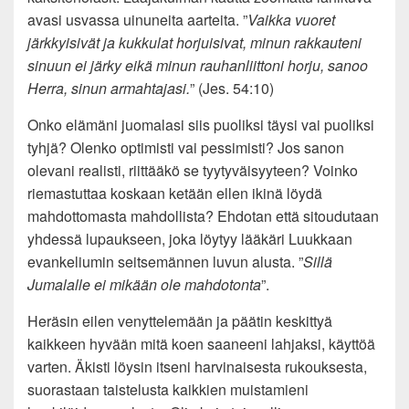
avasi usvassa uinuneita aarteita. ”
Vaikka vuoret
järkkyisivät ja kukkulat horjuisivat, minun rakkauteni
sinuun ei järky eikä minun rauhanliittoni horju, sanoo
Herra, sinun armahtajasi.
” (Jes. 54:10)
Onko elämäni juomalasi siis puoliksi täysi vai puoliksi
tyhjä? Olenko optimisti vai pessimisti? Jos sanon
olevani realisti, riittääkö se tyytyväisyyteen? Voinko
riemastuttaa koskaan ketään ellen ikinä löydä
mahdottomasta mahdollista? Ehdotan että sitoudutaan
yhdessä lupaukseen, joka löytyy lääkäri Luukkaan
evankeliumin seitsemännen luvun alusta. ”
Sillä
Jumalalle ei mikään ole mahdotonta
”.
Heräsin eilen venyttelemään ja päätin keskittyä
kaikkeen hyvään mitä koen saaneeni lahjaksi, käyttöä
varten. Äkisti löysin itseni harvinaisesta rukouksesta,
suorastaan taistelusta kaikkien muistamieni