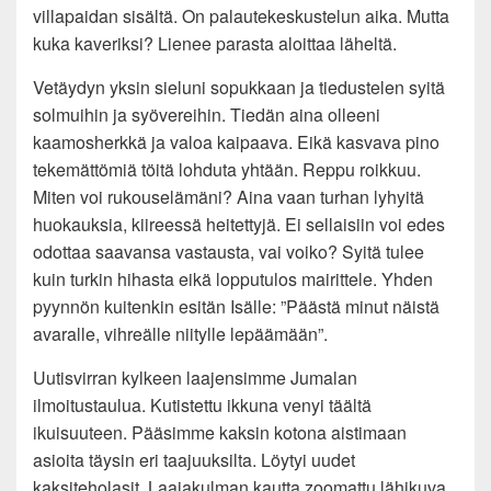
villapaidan sisältä. On palautekeskustelun aika. Mutta
kuka kaveriksi? Lienee parasta aloittaa läheltä.
Vetäydyn yksin sieluni sopukkaan ja tiedustelen syitä
solmuihin ja syövereihin. Tiedän aina olleeni
kaamosherkkä ja valoa kaipaava. Eikä kasvava pino
tekemättömiä töitä lohduta yhtään. Reppu roikkuu.
Miten voi rukouselämäni? Aina vaan turhan lyhyitä
huokauksia, kiireessä heitettyjä. Ei sellaisiin voi edes
odottaa saavansa vastausta, vai voiko? Syitä tulee
kuin turkin hihasta eikä lopputulos mairittele. Yhden
pyynnön kuitenkin esitän Isälle: ”Päästä minut näistä
avaralle, vihreälle niitylle lepäämään”.
Uutisvirran kylkeen laajensimme Jumalan
ilmoitustaulua. Kutistettu ikkuna venyi täältä
ikuisuuteen. Pääsimme kaksin kotona aistimaan
asioita täysin eri taajuuksilta. Löytyi uudet
kaksiteholasit. Laajakulman kautta zoomattu lähikuva