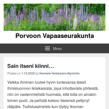
Porvoon Vapaaseurakunta
Menu
Sain itseni kiinni…
Posted on
1.12.2023
by
Hannele Heiskanen-Nyström
Vaikka ihminen luulee hyvin tuntevansa teesit
ihmisluonnon ikiaikaisista, jopa inhottavista piirteistä,
niin on vastenmielistä huomata, että totta on ainakin
toinen puoli. Ja peilistä katsoo itseensä pettynyt
rääpäle. Todistusaineisto kun löytyy ikioman