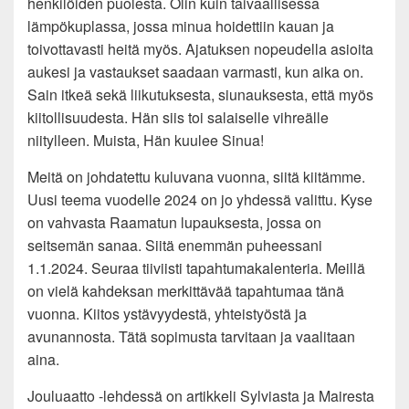
henkilöiden puolesta. Olin kuin taivaallisessa
lämpökuplassa, jossa minua hoidettiin kauan ja
toivottavasti heitä myös. Ajatuksen nopeudella asioita
aukesi ja vastaukset saadaan varmasti, kun aika on.
Sain itkeä sekä liikutuksesta, siunauksesta, että myös
kiitollisuudesta. Hän siis toi salaiselle vihreälle
niitylleen. Muista, Hän kuulee Sinua!
Meitä on johdatettu kuluvana vuonna, siitä kiitämme.
Uusi teema vuodelle 2024 on jo yhdessä valittu. Kyse
on vahvasta Raamatun lupauksesta, jossa on
seitsemän sanaa. Siitä enemmän puheessani
1.1.2024. Seuraa tiiviisti tapahtumakalenteria. Meillä
on vielä kahdeksan merkittävää tapahtumaa tänä
vuonna. Kiitos ystävyydestä, yhteistyöstä ja
avunannosta. Tätä sopimusta tarvitaan ja vaalitaan
aina.
Jouluaatto -lehdessä on artikkeli Sylviasta ja Mairesta