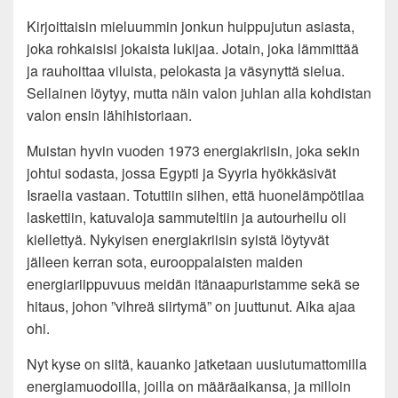
Kirjoittaisin mieluummin jonkun huippujutun asiasta,
joka rohkaisisi jokaista lukijaa. Jotain, joka lämmittää
ja rauhoittaa viluista, pelokasta ja väsynyttä sielua.
Sellainen löytyy, mutta näin valon juhlan alla kohdistan
valon ensin lähihistoriaan.
Muistan hyvin vuoden 1973 energiakriisin, joka sekin
johtui sodasta, jossa Egypti ja Syyria hyökkäsivät
Israelia vastaan. Totuttiin siihen, että huonelämpötilaa
laskettiin, katuvaloja sammuteltiin ja autourheilu oli
kiellettyä. Nykyisen energiakriisin syistä löytyvät
jälleen kerran sota, eurooppalaisten maiden
energiariippuvuus meidän itänaapuristamme sekä se
hitaus, johon ”vihreä siirtymä” on juuttunut. Aika ajaa
ohi.
Nyt kyse on siitä, kauanko jatketaan uusiutumattomilla
energiamuodoilla, joilla on määräaikansa, ja milloin