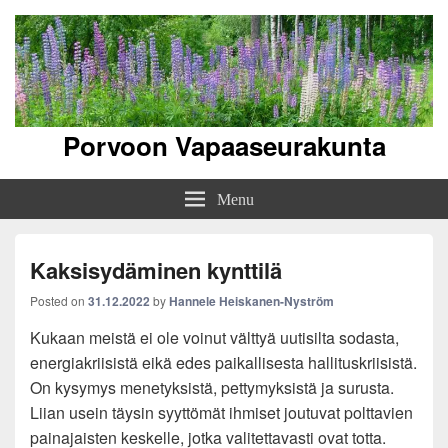
Porvoon Vapaaseurakunta
Menu
Kaksisydäminen kynttilä
Posted on
31.12.2022
by
Hannele Heiskanen-Nyström
Kukaan meistä ei ole voinut välttyä uutisilta sodasta,
energiakriisistä eikä edes paikallisesta hallituskriisistä.
On kysymys menetyksistä, pettymyksistä ja surusta.
Liian usein täysin syyttömät ihmiset joutuvat polttavien
painajaisten keskelle, jotka valitettavasti ovat totta.