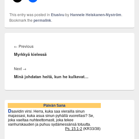
This entry was posted in
Etusivu
by
Hannele Heiskanen-Nyström
.
Bookmark the
permalink
.
Artikkelien
selaus
Previous
←
Previous
Myrkkyä kielessä
post:
Next
Next
→
Minä johdatan heitä, kun he kulkevat…
post:
Primary
Sidebar
Widget
Area