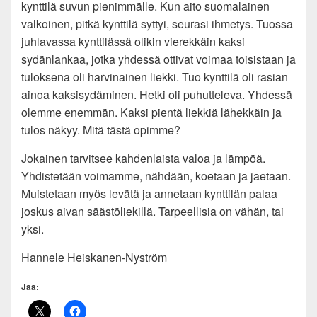
kynttilä suvun pienimmälle. Kun aito suomalainen
valkoinen, pitkä kynttilä syttyi, seurasi ihmetys. Tuossa
juhlavassa kynttilässä olikin vierekkäin kaksi
sydänlankaa, jotka yhdessä ottivat voimaa toisistaan ja
tuloksena oli harvinainen liekki. Tuo kynttilä oli rasian
ainoa kaksisydäminen. Hetki oli puhutteleva. Yhdessä
olemme enemmän. Kaksi pientä liekkiä lähekkäin ja
tulos näkyy. Mitä tästä opimme?
Jokainen tarvitsee kahdenlaista valoa ja lämpöä.
Yhdistetään voimamme, nähdään, koetaan ja jaetaan.
Muistetaan myös levätä ja annetaan kynttilän palaa
joskus aivan säästöliekillä. Tarpeellisia on vähän, tai
yksi.
Hannele Heiskanen-Nyström
Jaa: