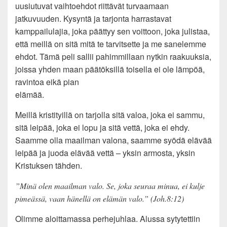
uusiutuvat vaihtoehdot riittävät turvaamaan
jatkuvuuden. Kysyntä ja tarjonta harrastavat
kamppailulajia, joka päättyy sen voittoon, joka julistaa,
että meillä on sitä mitä te tarvitsette ja me sanelemme
ehdot. Tämä peli sallii pahimmillaan nytkin raakuuksia,
joissa yhden maan päätöksillä toisella ei ole lämpöä,
ravintoa eikä pian
elämää.
Meillä kristityillä on tarjolla sitä valoa, joka ei sammu,
sitä leipää, joka ei lopu ja sitä vettä, joka ei ehdy.
Saamme olla maailman valona, saamme syödä elävää
leipää ja juoda elävää vettä – yksin armosta, yksin
Kristuksen tähden.
”Minä olen maailman valo. Se, joka seuraa minua, ei kulje
pimeässä, vaan hänellä on elämän valo.” (Joh.8:12)
Olimme aloittamassa perhejuhlaa. Alussa sytytettiin