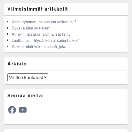
Viimeisimmät artikkelit
Keskittyminen, helppo vai vaikea laji?
Syyskauden avajaiset
Ainakin näistä on äidit ja isät tehty
Luottamus – löydänkö vai kadontanko?
Kaiken minä voin hänessä, joka…
Arkisto
Arkisto
Seuraa meitä:
Facebook
YouTube