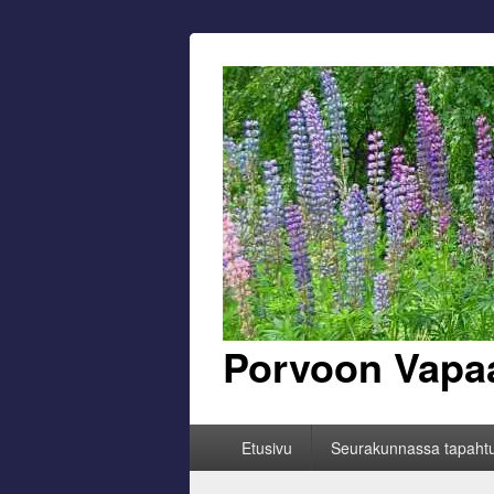
Porvoon Vapa
Primary
Etusivu
Seurakunnassa tapaht
menu