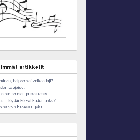
immät artikkelit
minen, helppo vai vaikea laji?
den avajaiset
äistä on äidit ja isät tehty
us – löydänkö vai kadontanko?
minä voin hänessä, joka…
o