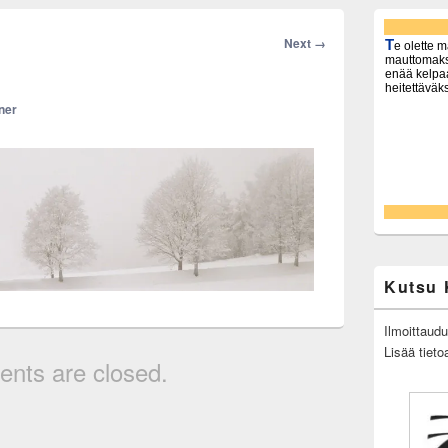
Primary
Sidebar
Image
Next →
Widget
navigation
Area
ner
Kutsu 
Ilmoittaud
Lisää tieto
nts are closed.