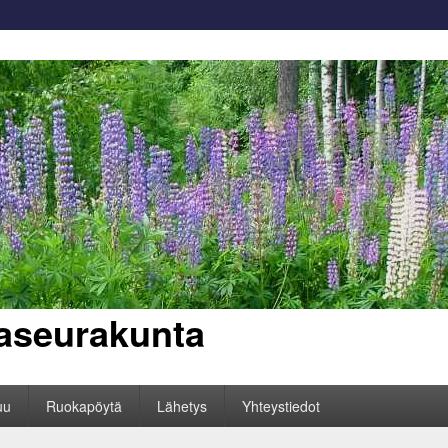
aseurakunta
uu
Ruokapöytä
Lähetys
Yhteystiedot