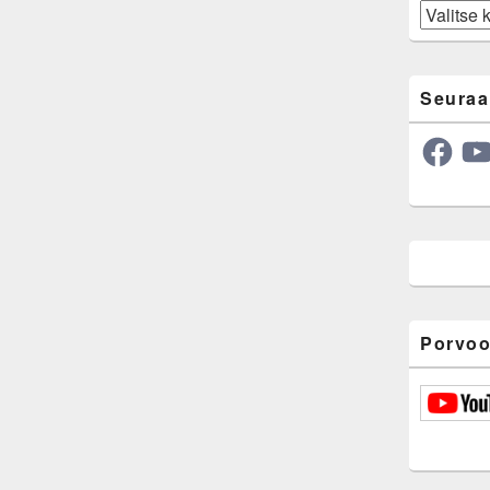
Arkisto
Seuraa
Facebook
YouT
Porvoo