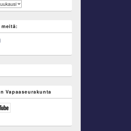
 meitä:
ube
n Vapaaseurakunta