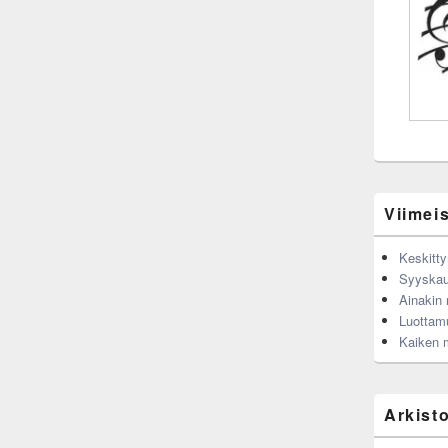
Viimeis
Keskitty
Syyskau
Ainakin n
Luottam
Kaiken 
Arkist