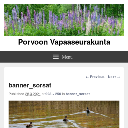
Porvoon Vapaaseurakunta
Menu
Image
← Previous
Next →
navigation
banner_sorsat
Published
28.3.2021
at
928 × 250
in
banner_sorsat