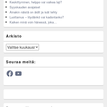
Keskittyminen, helppo vai vaikea laji?
Syyskauden avajaiset
Ainakin näistä on äidit ja isät tehty
Luottamus – löydänkö vai kadontanko?
Kaiken minä voin hänessä, joka…
Arkisto
Arkisto
Seuraa meitä:
Facebook
YouTube