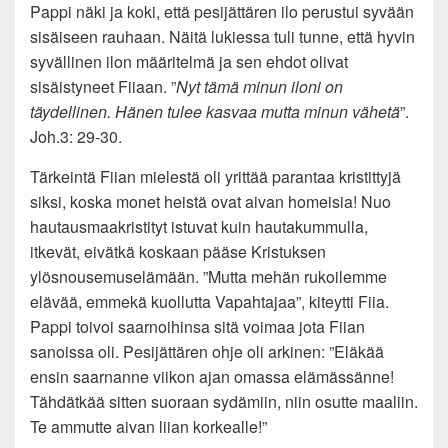
Pappi näki ja koki, että pesijättären ilo perustui syvään
sisäiseen rauhaan. Näitä lukiessa tuli tunne, että hyvin
syvällinen ilon määritelmä ja sen ehdot olivat
sisäistyneet Fiiaan. ”
Nyt tämä minun iloni on
täydellinen. Hänen tulee kasvaa mutta minun vähetä
”.
Joh.3: 29-30.
Tärkeintä Fiian mielestä oli yrittää parantaa kristittyjä
siksi, koska monet heistä ovat aivan homeisia! Nuo
hautausmaakristityt istuvat kuin hautakummulla,
itkevät, eivätkä koskaan pääse Kristuksen
ylösnousemuselämään. ”Mutta mehän rukoilemme
elävää, emmekä kuollutta Vapahtajaa”, kiteytti Fiia.
Pappi toivoi saarnoihinsa sitä voimaa jota Fiian
sanoissa oli. Pesijättären ohje oli arkinen: ”Eläkää
ensin saarnanne viikon ajan omassa elämässänne!
Tähdätkää sitten suoraan sydämiin, niin osutte maaliin.
Te ammutte aivan liian korkealle!”