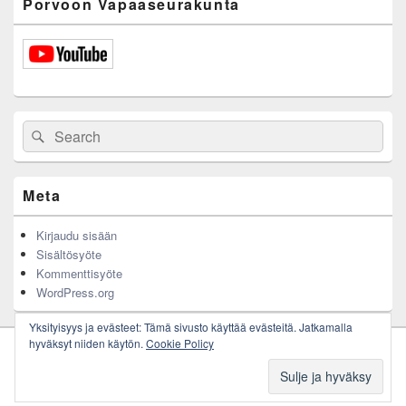
Porvoon Vapaaseurakunta
Search
Search
for:
Meta
Kirjaudu sisään
Sisältösyöte
Kommenttisyöte
WordPress.org
Yksityisyys ja evästeet: Tämä sivusto käyttää evästeitä. Jatkamalla
hyväksyt niiden käytön.
Cookie Policy
Copyright © 2026
Porvoon Vapaaseurakunta
. All Rights Reserved.
Theme: Catch Box by
Catch Themes