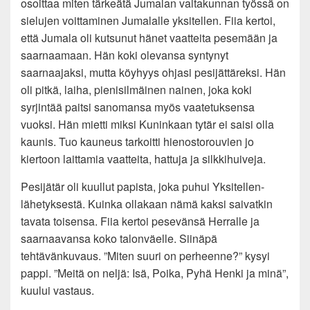
osoittaa miten tärkeätä Jumalan valtakunnan työssä on
sielujen voittaminen Jumalalle yksitellen. Fiia kertoi,
että Jumala oli kutsunut hänet vaatteita pesemään ja
saarnaamaan. Hän koki olevansa syntynyt
saarnaajaksi, mutta köyhyys ohjasi pesijättäreksi. Hän
oli pitkä, laiha, pienisilmäinen nainen, joka koki
syrjintää paitsi sanomansa myös vaatetuksensa
vuoksi. Hän mietti miksi Kuninkaan tytär ei saisi olla
kaunis. Tuo kauneus tarkoitti hienostorouvien jo
kiertoon laittamia vaatteita, hattuja ja silkkihuiveja.
Pesijätär oli kuullut papista, joka puhui Yksitellen-
lähetyksestä. Kuinka ollakaan nämä kaksi saivatkin
tavata toisensa. Fiia kertoi pesevänsä Herralle ja
saarnaavansa koko talonväelle. Siinäpä
tehtävänkuvaus. ”Miten suuri on perheenne?” kysyi
pappi. ”Meitä on neljä: Isä, Poika, Pyhä Henki ja minä”,
kuului vastaus.