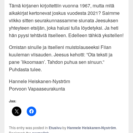
Tämä kirjanen kirjoitettiin vuonna 1967, mutta mitä
aikakirjat kertonevat joskus vuodesta 2021? Saimme
viikko sitten seurakunnassamme siunata Jeesuksen
yhteyteen etsijän, joka halusi tulla löydetyksi. Ja heti
hän pyysi tehtäviä itselleen. Edelleen tähkiä yksitellen!
Omistan sinulle ja itselleni muistolauseeksi Fiian
kuuleman viisauden. Jeesus kehotti: ”Ota teksti ja
pane ’likoomaan’. Tahdon puhua sen sinuun.”
Puhdasta tulee.
Hannele Heiskanen-Nyström
Porvoon Vapaaseurakunta
Jaa:
This entry was posted in
Etusivu
by
Hannele Heiskanen-Nyström
.
Bookmark the
.