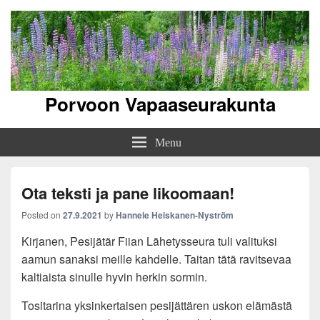
Porvoon Vapaaseurakunta
Menu
Ota teksti ja pane likoomaan!
Posted on
27.9.2021
by
Hannele Heiskanen-Nyström
Kirjanen, Pesijätär Fiian Lähetysseura tuli valituksi
aamun sanaksi meille kahdelle. Taitan tätä ravitsevaa
kaltiaista sinulle hyvin herkin sormin.
Tositarina yksinkertaisen pesijättären uskon elämästä