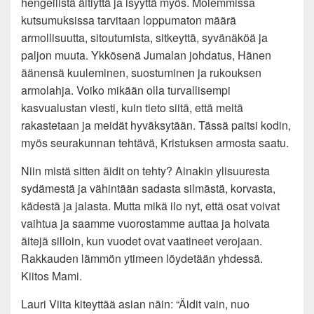
hengellistä äitiyttä ja isyyttä myös. Molemmissa
kutsumuksissa tarvitaan loppumaton määrä
armollisuutta, sitoutumista, sitkeyttä, syvänäköä ja
paljon muuta. Ykkösenä Jumalan johdatus, Hänen
äänensä kuuleminen, suostuminen ja rukouksen
armolahja. Voiko mikään olla turvallisempi
kasvualustan viesti, kuin tieto siitä, että meitä
rakastetaan ja meidät hyväksytään. Tässä paitsi kodin,
myös seurakunnan tehtävä, Kristuksen armosta saatu.
Niin mistä sitten äidit on tehty? Ainakin ylisuuresta
sydämestä ja vähintään sadasta silmästä, korvasta,
kädestä ja jalasta. Mutta mikä ilo nyt, että osat voivat
vaihtua ja saamme vuorostamme auttaa ja hoivata
äitejä silloin, kun vuodet ovat vaatineet verojaan.
Rakkauden lämmön ytimeen löydetään yhdessä.
Kiitos Mami.
Lauri Viita kiteyttää asian näin: “Äidit vain, nuo