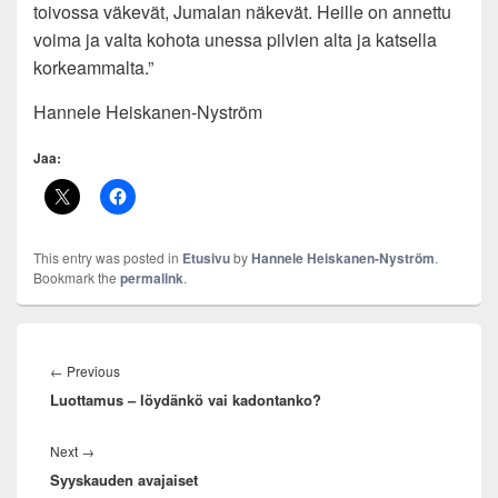
toivossa väkevät, Jumalan näkevät. Heille on annettu
voima ja valta kohota unessa pilvien alta ja katsella
korkeammalta.”
Hannele Heiskanen-Nyström
Jaa:
This entry was posted in
Etusivu
by
Hannele Heiskanen-Nyström
.
Bookmark the
permalink
.
Artikkelien
selaus
Previous
←
Previous
Luottamus – löydänkö vai kadontanko?
post:
Next
Next
→
Syyskauden avajaiset
post: