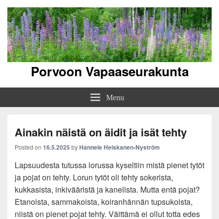
Porvoon Vapaaseurakunta
Menu
Ainakin näistä on äidit ja isät tehty
Posted on
16.5.2025
by
Hannele Heiskanen-Nyström
Lapsuudesta tutussa lorussa kyseltiin mistä pienet tytöt
ja pojat on tehty. Lorun tytöt oli tehty sokerista,
kukkasista, inkivääristä ja kanelista. Mutta entä pojat?
Etanoista, sammakoista, koiranhännän tupsukoista,
niistä on pienet pojat tehty. Väittämä ei ollut totta edes