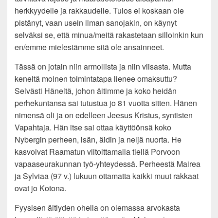
herkkyydelle ja rakkaudelle. Tulos ei koskaan ole
pistänyt, vaan usein ilman sanojakin, on käynyt
selväksi se, että minua/meitä rakastetaan silloinkin kun
en/emme mielestämme sitä ole ansainneet.
Tässä on jotain niin armollista ja niin viisasta. Mutta
keneltä moinen toimintatapa lienee omaksuttu?
Selvästi Häneltä, johon äitimme ja koko heidän
perhekuntansa sai tutustua jo 81 vuotta sitten. Hänen
nimensä oli ja on edelleen Jeesus Kristus, syntisten
Vapahtaja. Hän itse sai ottaa käyttöönsä koko
Nybergin perheen, isän, äidin ja neljä nuorta. He
kasvoivat Raamatun viitoittamalla tiellä Porvoon
vapaaseurakunnan työ-yhteydessä. Perheestä Mairea
ja Sylviaa (97 v.) lukuun ottamatta kaikki muut rakkaat
ovat jo Kotona.
Fyysisen äitiyden ohella on olemassa arvokasta