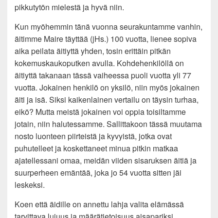
pikkutytön mielestä ja hyvä niin.
Kun myöhemmin tänä vuonna seurakuntamme vanhin,
äitimme Maire täyttää (jHs.) 100 vuotta, lienee sopiva
aika peilata äitiyttä yhden, tosin erittäin pitkän
kokemuskaukoputken avulla. Kohdehenkilöllä on
äitiyttä takanaan tässä vaiheessa puoli vuotta yli 77
vuotta. Jokainen henkilö on yksilö, niin myös jokainen
äiti ja isä. Siksi kaikenlainen vertailu on täysin turhaa,
eikö? Mutta meistä jokainen voi oppia toisiltamme
jotain, niin halutessamme. Sallittakoon tässä muutama
nosto luonteen piirteistä ja kyvyistä, jotka ovat
puhutelleet ja koskettaneet minua pitkin matkaa
ajatellessani omaa, meidän viiden sisaruksen äitiä ja
suurperheen emäntää, joka jo 54 vuotta sitten jäi
leskeksi.
Koen että äidille on annettu lahja valita elämässä
tarvittava lujuus ja määrätietoisuus aisapariksi