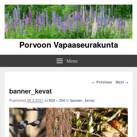
Porvoon Vapaaseurakunta
Menu
Image
← Previous
Next →
navigation
banner_kevat
Published
28.3.2021
at
928 × 250
in
banner_kevat