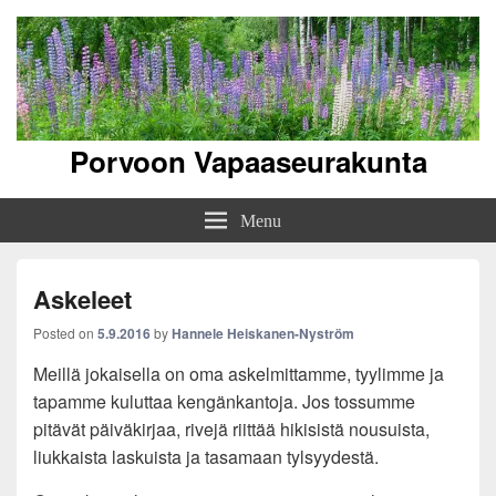
Porvoon Vapaaseurakunta
Menu
Askeleet
Posted on
5.9.2016
by
Hannele Heiskanen-Nyström
Meillä jokaisella on oma askelmittamme, tyylimme ja
tapamme kuluttaa kengänkantoja. Jos tossumme
pitävät päiväkirjaa, rivejä riittää hikisistä nousuista,
liukkaista laskuista ja tasamaan tylsyydestä.