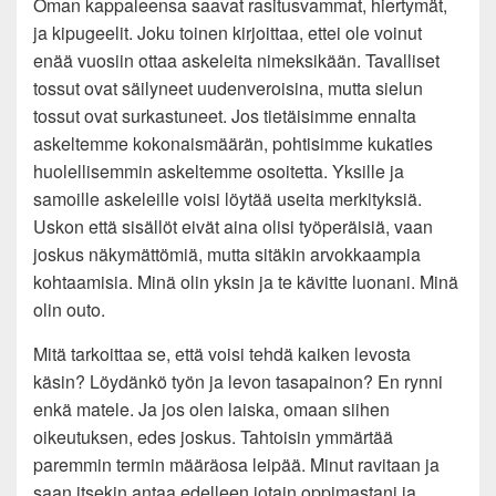
Oman kappaleensa saavat rasitusvammat, hiertymät,
ja kipugeelit. Joku toinen kirjoittaa, ettei ole voinut
enää vuosiin ottaa askeleita nimeksikään. Tavalliset
tossut ovat säilyneet uudenveroisina, mutta sielun
tossut ovat surkastuneet. Jos tietäisimme ennalta
askeltemme kokonaismäärän, pohtisimme kukaties
huolellisemmin askeltemme osoitetta. Yksille ja
samoille askeleille voisi löytää useita merkityksiä.
Uskon että sisällöt eivät aina olisi työperäisiä, vaan
joskus näkymättömiä, mutta sitäkin arvokkaampia
kohtaamisia. Minä olin yksin ja te kävitte luonani. Minä
olin outo.
Mitä tarkoittaa se, että voisi tehdä kaiken levosta
käsin? Löydänkö työn ja levon tasapainon? En rynni
enkä matele. Ja jos olen laiska, omaan siihen
oikeutuksen, edes joskus. Tahtoisin ymmärtää
paremmin termin määräosa leipää. Minut ravitaan ja
saan itsekin antaa edelleen jotain oppimastani ja