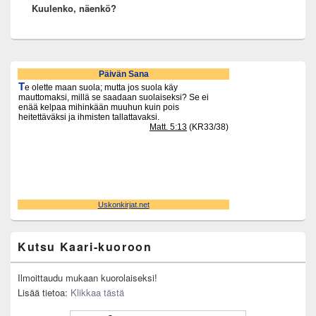
Kuulenko, näenkö?
post:
Primary
Sidebar
Widget
Area
Kutsu Kaari-kuoroon
Ilmoittaudu mukaan kuorolaiseksi!
Lisää tietoa:
Klikkaa tästä