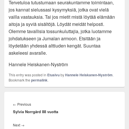
Tervetuloa tutustumaan seurakuntamme toimintaan,
jos kannat sielussasi kysymyksiä, jotka ovat vielä
vailla vastauksia. Tai jos mietit mistä löytää elämään
aitoja ja syviä sisältöjä. Löydät meidät helposti.
Olemme tavallisia tossunkuluttajia, jotka luotamme
johdatukseen ja Jumalan armoon. Etsitään ja
löydetään yhdessä alttiuden kengät. Suuntaa
askeleesi avaralle.
Hannele Heiskanen-Nyström
This entry was posted in
Etusivu
by
Hannele Heiskanen-Nyström
.
Bookmark the
permalink
.
Artikkelien
selaus
Previous
←
Previous
Sylvia Norrgård 88 vuotta
post:
Next
Next
→