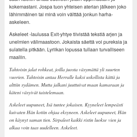
kokemastani. Jospa tuon yhteisen aterian jälkeen joko
lähimmäinen tai minä voin välttää jonkun harha-
askeleen.
Askeleet -laulussa Exit-yhtye tiivistää tekstiä arjen ja
unelmien välimaastoon. Jokaista säettä voi pureksia ja
sulatella pitkään. Lyriikan lopussa tullaan turvalliseen
maaliin.
Tahtoisin jalat rohkeat, joilla juosta väsymättä yli suurten
vuorien. Tahtoisin antaa Herralle kaksi uskollista kättä ja
alttiin sydämen. Mutta jalkani juuttuivat maan kamaraan ja
käteni väsyivät taistelemaan.
Askeleet uupuneet, Isä tuntee jokaisen. Kyyneleet lempeästi
kuivaten Hän kotiin ohjaa eksyneen. Askeleet uupuneet, Hän
on käynyt saman tien. Sirpaleet kaikki ristin luokse vien ja
alkaa voin taas uudelleen. Askeleet.