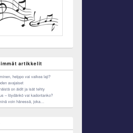
immät artikkelit
minen, helppo vai vaikea laji?
den avajaiset
äistä on äidit ja isät tehty
us – löydänkö vai kadontanko?
minä voin hänessä, joka…
o