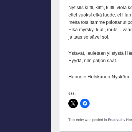
Nyt siis kiitti, kiitti, kiitti, vielä k
ettei vuoksi eikä luode, ei liian
meitä toisiltamme piilottanut po
Eikä myrsky, tuuli, routa – vaan
ja taas se sävel soi.
Ystävät, lauletaan ylistystä Hä
Pyydä, niin paljon saat.
Hannele Heiskanen-Nyström
Jaa:
This entry was posted in
Etusivu
by
Han