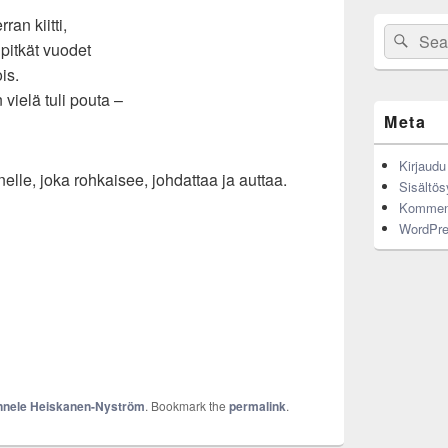
erran kiitti,
Search
Sear
 pitkät vuodet
for:
is.
 vielä tuli pouta –
Meta
Kirjaudu
nelle, joka rohkaisee, johdattaa ja auttaa.
Sisältös
Komment
WordPre
nele Heiskanen-Nyström
. Bookmark the
permalink
.