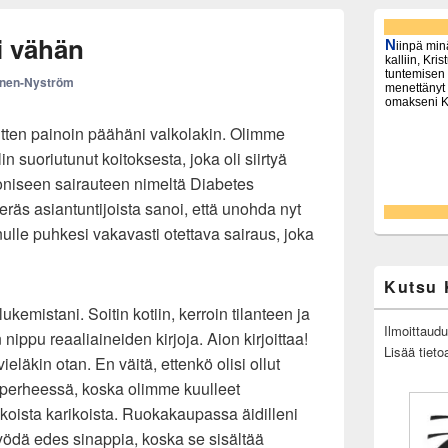
Primary
Sidebar
i vähän
Widget
Area
anen-Nyström
tten painoin päähäni valkolakin. Olimme
olin suoriutunut koitoksesta, joka oli siirtyä
ooniseen sairauteen nimeltä Diabetes
 eräs asiantuntijoista sanoi, että unohda nyt
inulle puhkesi vakavasti otettava sairaus, joka
Kutsu 
ukemistani. Soitin kotiin, kerroin tilanteen ja
Ilmoittaud
 nippu reaaliaineiden kirjoja. Aion kirjoittaa!
Lisää tieto
ieläkin otan. En väitä, ettenkö olisi ollut
o perheessä, koska olimme kuulleet
koista karikoista. Ruokakaupassa äidilleni
 syödä edes sinappia, koska se sisältää