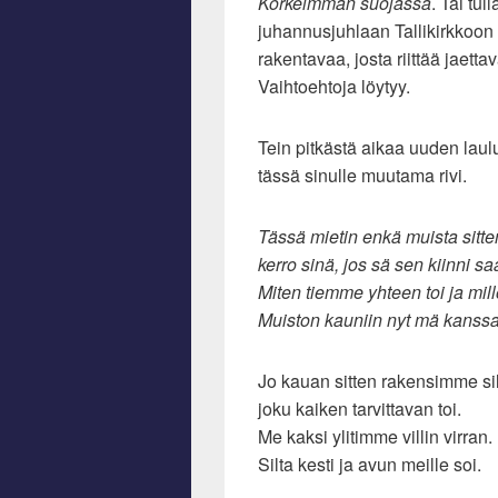
Korkeimman suojassa
. Tai tu
juhannusjuhlaan Tallikirkkoon l
rakentavaa, josta riittää jaettav
Vaihtoehtoja löytyy.
Tein pitkästä aikaa uuden laul
tässä sinulle muutama rivi.
Tässä mietin enkä muista sitte
kerro sinä, jos sä sen kiinni saa
Miten tiemme yhteen toi ja mil
Muiston kauniin nyt mä kanssa
Jo kauan sitten rakensimme sil
joku kaiken tarvittavan toi.
Me kaksi ylitimme villin virran.
Silta kesti ja avun meille soi.