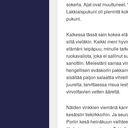
sokeria. Ajat ovat muuttuneet. 
Lakkiaispukuni oli pienintä ko
pukuni.
Kaikessa tässä sain kokea elä
siitä vieläkin. Kaikki meni hyvin
elämäni leipäpuu, minulle tark
ruokavaliota, joka ei sallinut 
sanottiin. Mielestäni samaa vi
hengellisen eväskorin pakkam
sisältää paljon salaattia vihreil
juurelta, tarvittaessa nisua les
virvoittavien vetten ääreltä.
Näiden vinkkien viemänä kanna
kesäisiin tiekirkkoihin. Ja seu
Poriin kesä-heinäkuun vaihte