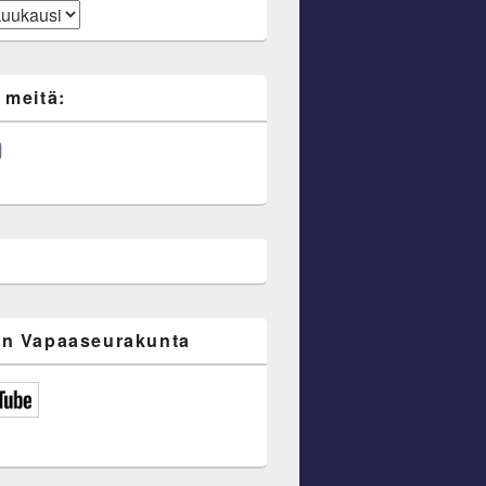
 meitä:
ube
n Vapaaseurakunta