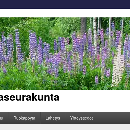
aseurakunta
uu
Ruokapöytä
Lähetys
Yhteystiedot