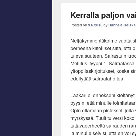
Kerralla paljon va
Posted on
9.6.2018
by
Hannele Heisk
Neljäkymmentäkolme vuotta si
perheenä kiitolliset siitä, että 
tulevaisuuteen. Sairastuin kr
Mellitus, tyyppi 1. Sairaalassa
ylioppilaskirjoitukset, koska s
edellyttää sairaalahoitoa.
Lääkäri ei onnekseni kieltänyt l
pyysin, että minulle toimitetaan
Opin ottamaan pistokset, joita v
myrskyssä. Tuuli tuiversi kok
tuttavaperheeltä sairauden ran
ja minulle selvisi, että en voi