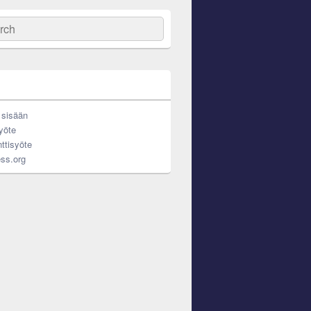
ch
 sisään
yöte
tisyöte
ss.org