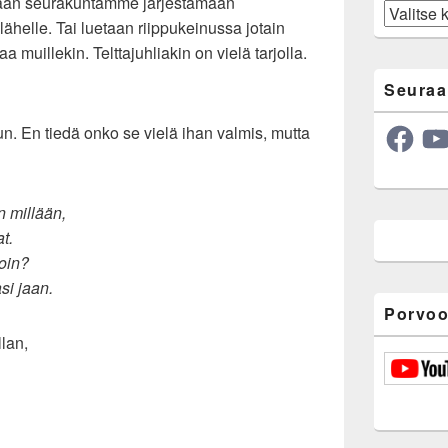
llaan seurakuntamme järjestämään
Arkisto
ähelle. Tai luetaan riippukeinussa jotain
aa muillekin. Telttajuhliakin on vielä tarjolla.
Seuraa
Facebook
YouT
un. En tiedä onko se vielä ihan valmis, mutta
n millään,
t.
loin?
si jaan.
Porvoo
lan,