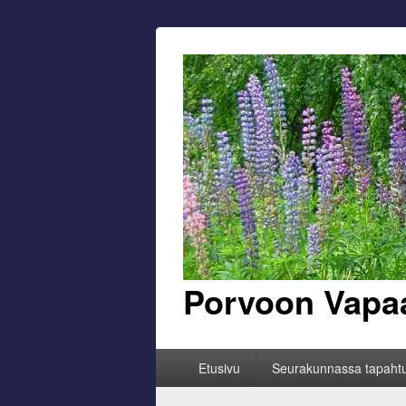
Porvoon Vapa
Primary
Etusivu
Seurakunnassa tapaht
menu