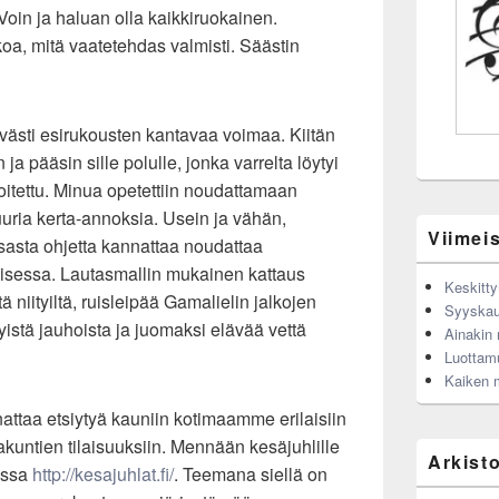
Voin ja haluan olla kaikkiruokainen.
koa, mitä vaatetehdas valmisti. Säästin
västi esirukousten kantavaa voimaa. Kiitän
 ja pääsin sille polulle, jonka varrelta löytyi
oitettu. Minua opetettiin noudattamaan
suuria kerta-annoksia. Usein ja vähän,
Viimeis
isasta ohjetta kannattaa noudattaa
isessa. Lautasmallin mukainen kattaus
Keskitty
tä niityiltä, ruisleipää Gamalielin jalkojen
Syyskau
tyistä jauhoista ja juomaksi elävää vettä
Ainakin n
Luottam
Kaiken 
ttaa etsiytyä kauniin kotimaamme erilaisiin
rakuntien tilaisuuksiin. Mennään kesäjuhlille
Arkist
essa
http://kesajuhlat.fi/
. Teemana siellä on