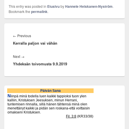
This entry was posted in
Etusivu
by
Hannele Heiskanen-Nyström
.
Bookmark the
permalink
.
Artikkelien
selaus
Previous
←
Previous
Kerralla paljon vai vähän
post:
Next
Next
→
Yhdeksän toivomusta 9.9.2019
post:
Primary
Sidebar
Widget
Area