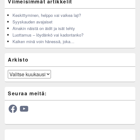
Viimeisimmät artikkelit
Keskittyminen, helppo vai vaikea laji?
Syyskauden avajaiset
Ainakin näistä on äidit ja isät tehty
Luottamus – löydänkö vai kadontanko?
Kaiken minä voin hänessä, joka…
Arkisto
Arkisto
Seuraa meitä:
Facebook
YouTube