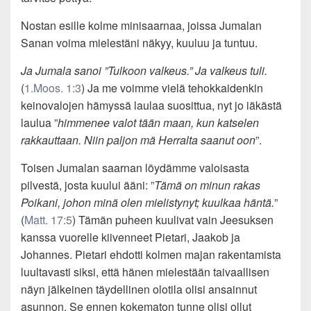
Nostan esille kolme minisaarnaa, joissa Jumalan
Sanan voima mielestäni näkyy, kuuluu ja tuntuu.
Ja Jumala sanoi ”Tulkoon valkeus.” Ja valkeus tuli.
(
1.Moos. 1:3
) Ja me voimme vielä tehokkaidenkin
keinovalojen hämyssä laulaa suosittua, nyt jo iäkästä
laulua ”
himmenee valot tään maan, kun katselen
rakkauttaan. Niin paljon mä Herralta saanut oon
”.
Toisen Jumalan saarnan löydämme valoisasta
pilvestä, josta kuului ääni: ”
Tämä on minun rakas
Poikani, johon minä olen mielistynyt; kuulkaa häntä.
”
(
Matt. 17:5
) Tämän puheen kuulivat vain Jeesuksen
kanssa vuorelle kiivenneet Pietari, Jaakob ja
Johannes. Pietari ehdotti kolmen majan rakentamista
luultavasti siksi, että hänen mielestään taivaallisen
näyn jälkeinen täydellinen olotila olisi ansainnut
asunnon. Se ennen kokematon tunne olisi ollut