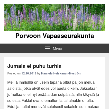
Porvoon Vapaaseurakunta
Menu
Jumala ei puhu turhia
Posted on
12.10.2018
by
Hannele Heiskanen-Nyström
Meillä ihmisillä on usein tapana pitää paljon melua
asioista, jotka eivät edes voi aueta oikein. Jaksetaan
jurnuttaa ellei nyt enää aidan seipäistä, niin kikystä ja
sotesta. Faktat ovat olemattomia tai ainakin ohuita.
Edut ja haitat menevät suloisesti sekaisin sen mukaan