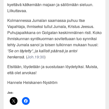
kyettävä kätkemään majaan ja säilömään sieluun.
Liikuttavaa.
Kolmannessa Jumalan saarnassa puhuu itse
Vapahtaja, ihmiseksi tullut Jumala, Kristus Jeesus.
Puhujapaikkana on Golgatan keskimmäinen risti. Koko
ihmiskunnan syntikuorman sovitettuaan tuo synniksi
tehty Jumala sanoi ja toisen tulkinnan mukaan huusi:
”Se on täytetty”, ja kallisti päänsä ja antoi
henkensä.
(
Joh.19:30
)
Etsitään, löydetään ja suostutaan löydetyiksi. Muista,
että olet arvokas!
Hannele Heiskanen-Nyström
Jaa: