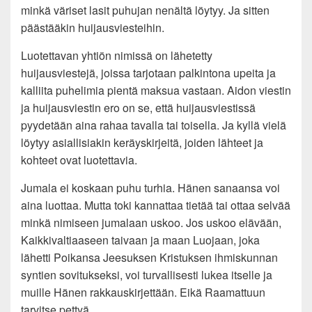
minkä väriset lasit puhujan nenältä löytyy. Ja sitten
päästääkin huijausviesteihin.
Luotettavan yhtiön nimissä on lähetetty
huijausviestejä, joissa tarjotaan palkintona upeita ja
kalliita puhelimia pientä maksua vastaan. Aidon viestin
ja huijausviestin ero on se, että huijausviestissä
pyydetään aina rahaa tavalla tai toisella. Ja kyllä vielä
löytyy asiallisiakin keräyskirjeitä, joiden lähteet ja
kohteet ovat luotettavia.
Jumala ei koskaan puhu turhia. Hänen sanaansa voi
aina luottaa. Mutta toki kannattaa tietää tai ottaa selvää
minkä nimiseen jumalaan uskoo. Jos uskoo elävään,
Kaikkivaltiaaseen taivaan ja maan Luojaan, joka
lähetti Poikansa Jeesuksen Kristuksen ihmiskunnan
syntien sovitukseksi, voi turvallisesti lukea itselle ja
muille Hänen rakkauskirjettään. Eikä Raamattuun
tarvitse pettyä.