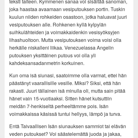
teksti talteen. Kymmenen sanaa voi sisältää sanoman,
joka haastaa avaamaan vesiputouksen portin. Tuskin
kuulun niiden rohkeiden osastoon, jotka haluavat juuri
vesiputouksen alle. Rohkenen kyllä kylpylän
suihkulähteiden ja voimakkaidenkin vesisyöksyjen
lihashuoltoon. Mutta vesiputouksen voima voisi olla
herkälle niskalleni liikaa. Venezuelassa Angelin
putouksen yksittäinen putous voi olla yli
kahdeksansadanmetrin korkuinen.
Kun oma isä siunasi, saatoimme olla varmat, ettei hän
päästänyt vaarallisille vesille. Miksi? Siksi, että hän
rakasti. Juuri tällainen isä minulla oli, mutta sain pitää
hänet vain 15-vuotiaaksi. Sitten hänet kutsuttiin
meidän 7-henkiseltä perheeltämme pois. Isän
voimakkaissa käsissä tuntui hellyys, lämpö ja turva.
Entä Taivaallisen Isän siunauksen sammiot tai elävän
veden putoukset? Voi säästelemättä juoda ja jakaa,