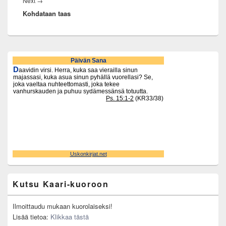
Next
Next
→
Kohdataan taas
post:
Primary
Sidebar
Widget
Area
Kutsu Kaari-kuoroon
Ilmoittaudu mukaan kuorolaiseksi!
Lisää tietoa:
Klikkaa tästä