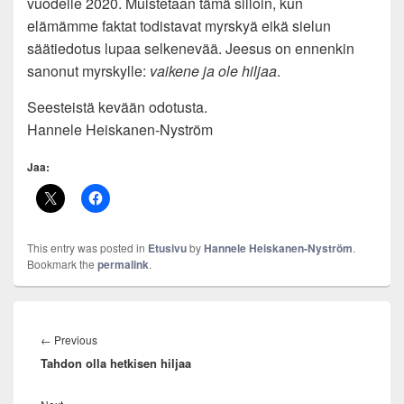
vuodelle 2020. Muistetaan tämä silloin, kun
elämämme faktat todistavat myrskyä eikä sielun
säätiedotus lupaa selkenevää. Jeesus on ennenkin
sanonut myrskylle:
vaikene ja ole hiljaa
.
Seesteistä kevään odotusta.
Hannele Heiskanen-Nyström
Jaa:
This entry was posted in
Etusivu
by
Hannele Heiskanen-Nyström
.
Bookmark the
permalink
.
Artikkelien
selaus
Previous
←
Previous
Tahdon olla hetkisen hiljaa
post: