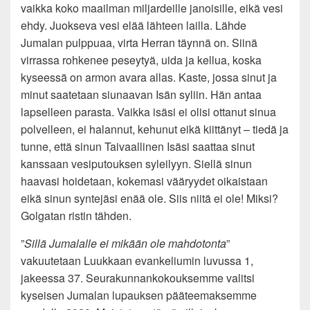
vaikka koko maailman miljardeille janoisille, eikä vesi
ehdy. Juokseva vesi elää lähteen lailla. Lähde
Jumalan pulppuaa, virta Herran täynnä on. Siinä
virrassa rohkenee peseytyä, uida ja kellua, koska
kyseessä on armon avara allas. Kaste, jossa sinut ja
minut saatetaan siunaavan Isän syliin. Hän antaa
lapselleen parasta. Vaikka isäsi ei olisi ottanut sinua
polvelleen, ei halannut, kehunut eikä kiittänyt – tiedä ja
tunne, että sinun Taivaallinen Isäsi saattaa sinut
kanssaan vesiputouksen syleilyyn. Siellä sinun
haavasi hoidetaan, kokemasi vääryydet oikaistaan
eikä sinun syntejäsi enää ole. Siis niitä ei ole! Miksi?
Golgatan ristin tähden.
”
Sillä Jumalalle ei mikään ole mahdotonta
”
vakuutetaan Luukkaan evankeliumin luvussa 1,
jakeessa 37. Seurakunnankokouksemme valitsi
kyseisen Jumalan lupauksen pääteemaksemme