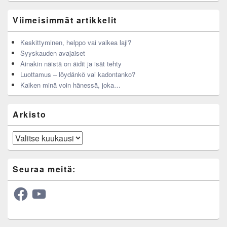
Viimeisimmät artikkelit
Keskittyminen, helppo vai vaikea laji?
Syyskauden avajaiset
Ainakin näistä on äidit ja isät tehty
Luottamus – löydänkö vai kadontanko?
Kaiken minä voin hänessä, joka…
Arkisto
Arkisto
Seuraa meitä:
Facebook
YouTube