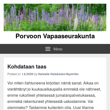
Porvoon Vapaaseurakunta
Menu
Kohdataan taas
Posted on
1.6.2020
by
Hannele Heiskanen-Nyström
Voi miten ilahtuneena kirjoitan nämä sanat. Aikaa on
vierähtänyt jo kuukausikaupalla emmekä ole nähneet,
emme rukoilleet yhteisessä jumalanpalveluksessa,
emmekä rakentuneet yhteisestä uskostamme. Vai
olemmeko? Taidamme kuitenkin olla. Uusi tilanne