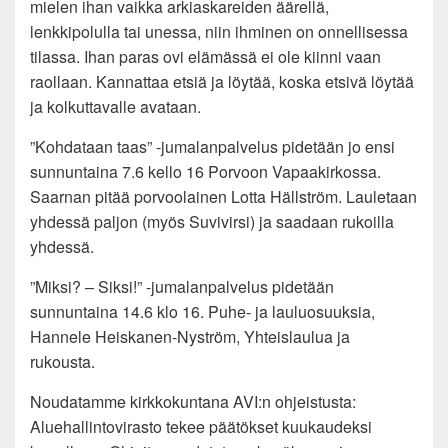
mielen ihan vaikka arkiaskareiden äärellä,
lenkkipolulla tai unessa, niin ihminen on onnellisessa
tilassa. Ihan paras ovi elämässä ei ole kiinni vaan
raollaan. Kannattaa etsiä ja löytää, koska etsivä löytää
ja kolkuttavalle avataan.
”Kohdataan taas” -jumalanpalvelus pidetään jo ensi
sunnuntaina 7.6 kello 16 Porvoon Vapaakirkossa.
Saarnan pitää porvoolainen Lotta Hällström. Lauletaan
yhdessä paljon (myös Suvivirsi) ja saadaan rukoilla
yhdessä.
”Miksi? – Siksi!” -jumalanpalvelus pidetään
sunnuntaina 14.6 klo 16. Puhe- ja lauluosuuksia,
Hannele Heiskanen-Nyström, Yhteislaulua ja
rukousta.
Noudatamme kirkkokuntana AVI:n ohjeistusta:
Aluehallintovirasto tekee päätökset kuukaudeksi