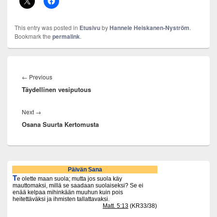
This entry was posted in
Etusivu
by
Hannele Heiskanen-Nyström
.
Bookmark the
permalink
.
Artikkelien
selaus
Previous
←
Previous
Täydellinen vesiputous
post:
Next
Next
→
Osana Suurta Kertomusta
post:
Primary
Sidebar
Widget
Area