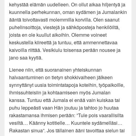
kehystää elämän uudelleen. On ollut aikaa hiljentyä ja
kuunnella perhekunnan, oman sydämen ja Jumalankin
ääntä toivottavasti molemmilla korvilla. Olen saanut
puhelinsoittoja, viestejä ja sähköposteja henkilöiltä,
joista en ole kuullut aikoihin. Olemme voineet
keskustella kiireettä ja tuntuu, että ammennettavaa
kaivoilla riittää. Vesikiulu toisensa perään nousee ja
jano saa kyytiä.
Lienee niin, että suoranainen yhteiskunnan
halvaantuminen on tietyn shokkivaiheen jälkeen
synnyttänyt uusia toimintatapoja koteihin, työpaikoille,
ihmissuhteisiin ja kohtaamiseen myös Jumalan
kanssa. Tuntuu että Jumala ei enää vain kuiskaa tai
puhu leppeästi vaan Hän joutuu ja tahtoo jo huutaa
rakastamansa ihmisen perään: ”Tule pois vaarallisilta
vesiltä… Käänny kotitielle… Kuuntele sydämelläsi…
Rakastan sinua”. Jos tällainen ääni tavoittaa sielun tai