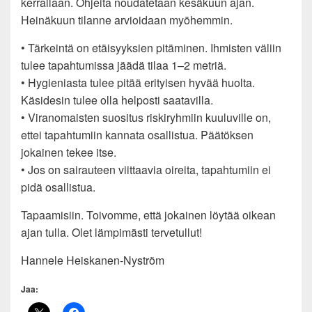
kerrallaan. Ohjeita noudatetaan kesäkuun ajan.
Heinäkuun tilanne arvioidaan myöhemmin.
• Tärkeintä on etäisyyksien pitäminen. Ihmisten väliin
tulee tapahtumissa jäädä tilaa 1–2 metriä.
• Hygieniasta tulee pitää erityisen hyvää huolta.
Käsidesin tulee olla helposti saatavilla.
• Viranomaisten suositus riskiryhmiin kuuluville on,
ettei tapahtumiin kannata osallistua. Päätöksen
jokainen tekee itse.
• Jos on sairauteen viittaavia oireita, tapahtumiin ei
pidä osallistua.
Tapaamisiin. Toivomme, että jokainen löytää oikean
ajan tulla. Olet lämpimästi tervetullut!
Hannele Heiskanen-Nyström
Jaa: