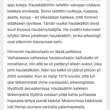
ajan koteja. Hautakätköihin laitettiin vainajan mukana
kaikkea arvokasta. Sinne laitettiin ruukkuja, kuppeja,
aseita, koruja – eli oikeastaan kaikkea, mitä ihminen
elääkseen tarvitsee. Tämän vuoksi hautakätköt olivat
suuri kiusaus haudanryöstäjille. He ovatkin kalunneet
tyhjiksi lähes jokaikisen hautakätkön, jonka arkeologit
ovat sittemmin kaivanneet esiin.
Hinnomin hautaluolasto on tässä poikkeus.
Varhaisessa vaiheessa hautaluolaston kalliokatto oli
romahtanut, niin että se oli peittänyt alleen aukon, joka
johti hautakätköön. Näin tuo kätkö oli jäänyt piiloon yli
2000 vuodeksi. Kun se löytyi 1970-luvulla, siitä tuli
yksi tärkeimmistä viime vuosisadan arkeologisista
löydöistä Jerusalemissa. Hautasäilön kaikkein
tärkeimpänä löytönä voidaan pitää kahta puhtaasta
hopeasta tehtyä pientä kääröä. Molemmissa kääröissä
luki Herran siunaus vanhalla paleoheprealla.