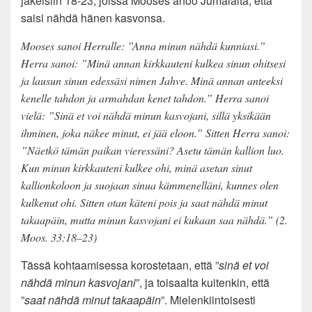
jakeisiin 18-23, joissa Mooses anoo Jumalalta, että
saisi nähdä hänen kasvonsa.
Mooses sanoi Herralle: ”Anna minun nähdä kunniasi.”
Herra sanoi: ”Minä annan kirkkauteni kulkea sinun ohitsesi
ja lausun sinun edessäsi nimen Jahve. Minä annan anteeksi
kenelle tahdon ja armahdan kenet tahdon.” Herra sanoi
vielä: ”Sinä et voi nähdä minun kasvojani, sillä yksikään
ihminen, joka näkee minut, ei jää eloon.” Sitten Herra sanoi:
”Näetkö tämän paikan vieressäni? Asetu tämän kallion luo.
Kun minun kirkkauteni kulkee ohi, minä asetan sinut
kallionkoloon ja suojaan sinua kämmenelläni, kunnes olen
kulkenut ohi. Sitten otan käteni pois ja saat nähdä minut
takaapäin, mutta minun kasvojani ei kukaan saa nähdä.” (2.
Moos. 33:18–23)
Tässä kohtaamisessa korostetaan, että ”
sinä et voi
nähdä minun kasvojani
”, ja toisaalta kuitenkin, että
”
saat nähdä minut takaapäin
”. Mielenkiintoisesti