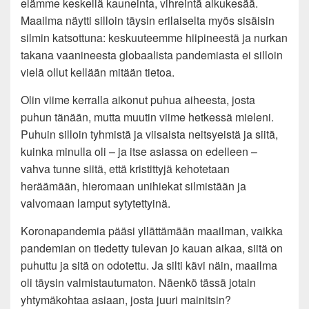
elämme keskellä kauneinta, vihreintä alkukesää.
Maailma näytti silloin täysin erilaiselta myös sisäisin
silmin katsottuna: keskuuteemme hiipineestä ja nurkan
takana vaanineesta globaalista pandemiasta ei silloin
vielä ollut kellään mitään tietoa.
Olin viime kerralla aikonut puhua aiheesta, josta
puhun tänään, mutta muutin viime hetkessä mieleni.
Puhuin silloin tyhmistä ja viisaista neitsyeistä ja siitä,
kuinka minulla oli – ja itse asiassa on edelleen –
vahva tunne siitä, että kristittyjä kehotetaan
heräämään, hieromaan unihiekat silmistään ja
valvomaan lamput sytytettyinä.
Koronapandemia pääsi yllättämään maailman, vaikka
pandemian on tiedetty tulevan jo kauan aikaa, siitä on
puhuttu ja sitä on odotettu. Ja silti kävi näin, maailma
oli täysin valmistautumaton. Näenkö tässä jotain
yhtymäkohtaa asiaan, josta juuri mainitsin?