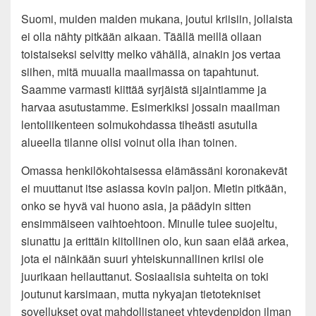
Suomi, muiden maiden mukana, joutui kriisiin, jollaista
ei olla nähty pitkään aikaan. Täällä meillä ollaan
toistaiseksi selvitty melko vähällä, ainakin jos vertaa
siihen, mitä muualla maailmassa on tapahtunut.
Saamme varmasti kiittää syrjäistä sijaintiamme ja
harvaa asutustamme. Esimerkiksi jossain maailman
lentoliikenteen solmukohdassa tiheästi asutulla
alueella tilanne olisi voinut olla ihan toinen.
Omassa henkilökohtaisessa elämässäni koronakevät
ei muuttanut itse asiassa kovin paljon. Mietin pitkään,
onko se hyvä vai huono asia, ja päädyin sitten
ensimmäiseen vaihtoehtoon. Minulle tulee suojeltu,
siunattu ja erittäin kiitollinen olo, kun saan elää arkea,
jota ei näinkään suuri yhteiskunnallinen kriisi ole
juurikaan heilauttanut. Sosiaalisia suhteita on toki
joutunut karsimaan, mutta nykyajan tietotekniset
sovellukset ovat mahdollistaneet yhteydenpidon ilman