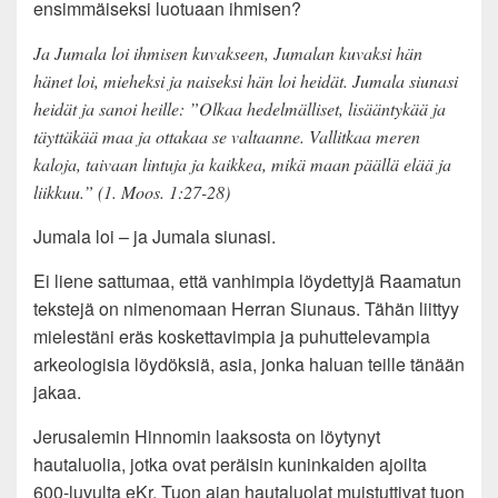
ensimmäiseksi luotuaan ihmisen?
Ja Jumala loi ihmisen kuvakseen, Jumalan kuvaksi hän
hänet loi, mieheksi ja naiseksi hän loi heidät. Jumala siunasi
heidät ja sanoi heille: ”Olkaa hedelmälliset, lisääntykää ja
täyttäkää maa ja ottakaa se valtaanne. Vallitkaa meren
kaloja, taivaan lintuja ja kaikkea, mikä maan päällä elää ja
liikkuu.” (1. Moos. 1:27-28)
Jumala loi – ja Jumala siunasi.
Ei liene sattumaa, että vanhimpia löydettyjä Raamatun
tekstejä on nimenomaan Herran Siunaus. Tähän liittyy
mielestäni eräs koskettavimpia ja puhuttelevampia
arkeologisia löydöksiä, asia, jonka haluan teille tänään
jakaa.
Jerusalemin Hinnomin laaksosta on löytynyt
hautaluolia, jotka ovat peräisin kuninkaiden ajoilta
600-luvulta eKr. Tuon ajan hautaluolat muistuttivat tuon