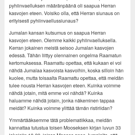
pyhiinvaelluksen määränpäänä oli saapua Herran
kasvojen eteen. Voisiko olla, että Herran siunaus on
erityisesti pyhiinvaellussiunaus?
Jumalan kansan kutsumus on saapua Herran
kasvojen eteen. Olemme kaikki pyhiinvaelluksella.
Kerran jokainen meistä seisoo Jumalan kasvojen
edessä. Tähän liittyy olennainen ongelma Raamatun
kertomuksessa. Raamattu opettaa, että kukaan ei voi
nähdä Jumalaa kasvoista kasvoihin, koska silloin hän
kuolee, mutta toisaalta Raamattu opettaa, että meidän
tulee nousta Herran kasvojen eteen. Kuinka voimme
nähdä jotain, mitä emme voi nähdä? Kuinka
haluamme nähdä jotain, jonka näkeminen tappaa
meidät? Kuinka voimme ylittää tämän ristiriidan?
Ymmärtääksemme tätä problematiikkaa, meidän
kannattaa tutustua toisen Mooseksen kirjan luvun 33