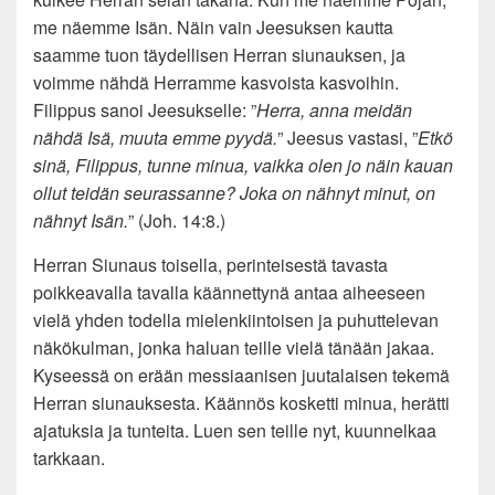
me näemme Isän. Näin vain Jeesuksen kautta
saamme tuon täydellisen Herran siunauksen, ja
voimme nähdä Herramme kasvoista kasvoihin.
Filippus sanoi Jeesukselle: ”
Herra, anna meidän
nähdä Isä, muuta emme pyydä.
” Jeesus vastasi, ”
Etkö
sinä, Filippus, tunne minua, vaikka olen jo näin kauan
ollut teidän seurassanne? Joka on nähnyt minut, on
nähnyt Isän.
” (Joh. 14:8.)
Herran Siunaus toisella, perinteisestä tavasta
poikkeavalla tavalla käännettynä antaa aiheeseen
vielä yhden todella mielenkiintoisen ja puhuttelevan
näkökulman, jonka haluan teille vielä tänään jakaa.
Kyseessä on erään messiaanisen juutalaisen tekemä
Herran siunauksesta. Käännös kosketti minua, herätti
ajatuksia ja tunteita. Luen sen teille nyt, kuunnelkaa
tarkkaan.