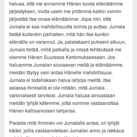
haluaa, että me annamme Hänen tuoda elämäämme
järjestyksen, mutta usein me yritämme kaikin voimin
järjestää itse omaa elämäämme. Jopa niin, että
Jumala ei saa mahdollisuutta toimia ja auttaa. Jumala
tietää kuitenkin parhaiten, mitä hän itse kunkin
elämälle on varannut. Ja, palatakseni puheeni alkuun,
Jumala tietää, millä paikalla ja missä tehtävässä me
olemme Hänen Suuressa Kertomuksessaan. Jos
haluamme Jumalan siunaavan meitä ja elämäämme,
meidän täytyy vain antaa Hänelle mahdollisuus.
Jumala ei todellakaan halua lahjoja meiltä, itse
asiassa ihmisellä ei ole mitään, mitä Jumala
varsinaisesti tarvitsisi. Jumala haluaa ainoastaan
meidän tyhjät kätemme, jotta voimme vastaanottaa
Hänen kallisarvoisen lahjansa.
Parasta mitä ihminen voi Jumalalle antaa, on tyhjät
kädet, joilla vastaanotetaan Jumalan armo ja rakkaus