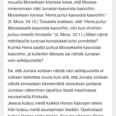
muualla Mooseksen kirjoissa lukee, että Mooses
nimenomaan näki Jumalan kasvoista kasvoihin.
Mooseksen kanssa ”
Herra puhui kasvoista kasvoihin.
”
(5. Moos. 34:10.) Toisaalla todetaan, että ”
Herra puhui
Moosekselle kasvoista kasvoihin, niin kuin ihminen
puhuu toiselle ihmiselle.
” (2. Moos. 33:11.) Miten nämä
ristiriitaisilta tuntuvat korostukset tulisi ymmärtää?
Kuinka Herra saattoi puhua Moosekselle kasvoista
kasvoihin, ja kuitenkin Mooses sai nähdä Jumalan
vain selkäpuolelta?
Se, että Jumala voidaan nähdä vain selkäpuolelta ei
voikaan tarkoittaa muuta kuin sitä, että Jumala voidaan
nähdä ainoastaan kävelemällä Jeesuksen perässä.
Jumalan näkeminen tapahtuu tässä maailmassa
seuraamalla Kristusta.
Jeesus kutsuu meitä kaikkia Herran kasvojen eteen.
Hän kutsuu meitä seuraamaan itseään. Opetuslapsi
kulkee Herran selän takana. Kun me näemme Pojan,