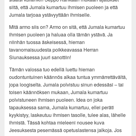
siitä, että Jumala kumartuu ihmisen puoleen ja että
Jumala tarjoaa ystävyyttään ihmiselle.
Mitä armo siis on? Armo on sitä, että Jumala kumartuu
ihmisen puoleen ja haluaa olla tämän ystävä. Ja
niinhän tuossa äskeisessä, hieman
tavanomaisuudesta poikkeavassa Herran
Siunauksessa juuri sanottiin!
Tämän valossa tuo edellä luettu hieman
oudontuntuinen käännös alkaa tuntua ymmärrettävältä,
jopa loogiselta. Jumala polvistuu sinun edessäsi – tai
toisen käännöksen mukaan, Jumala kumartuu
polvistuneen ihmisen puoleen. Idea on joka
tapauksessa sama, Jumala kumartuu, ellei peräti
kyykistyy, laskeutuu ihmisen tasolle, tulee alas, lähelle
ihmistä. Tässä kohtaa mieleeni nousee kuva
Jeesuksesta pesemässä opetuslastensa jalkoja. Jos