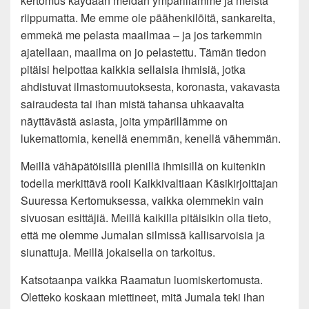
kertomus käydään meidän ympärillämme ja meistä
riippumatta. Me emme ole päähenkilöitä, sankareita,
emmekä me pelasta maailmaa – ja jos tarkemmin
ajatellaan, maailma on jo pelastettu. Tämän tiedon
pitäisi helpottaa kaikkia sellaisia ihmisiä, jotka
ahdistuvat ilmastomuutoksesta, koronasta, vakavasta
sairaudesta tai ihan mistä tahansa uhkaavalta
näyttävästä asiasta, joita ympärillämme on
lukemattomia, kenellä enemmän, kenellä vähemmän.
Meillä vähäpätöisillä pienillä ihmisillä on kuitenkin
todella merkittävä rooli Kaikkivaltiaan Käsikirjoittajan
Suuressa Kertomuksessa, vaikka olemmekin vain
sivuosan esittäjiä. Meillä kaikilla pitäisikin olla tieto,
että me olemme Jumalan silmissä kallisarvoisia ja
siunattuja. Meillä jokaisella on tarkoitus.
Katsotaanpa vaikka Raamatun luomiskertomusta.
Oletteko koskaan miettineet, mitä Jumala teki ihan