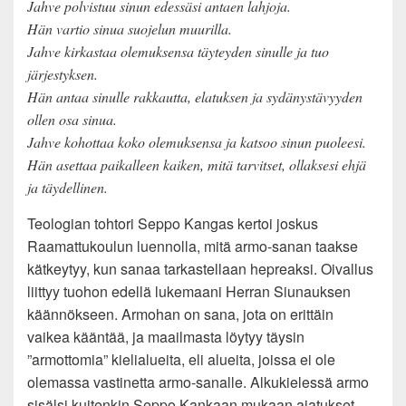
Jahve polvistuu sinun edessäsi antaen lahjoja.
Hän vartio sinua suojelun muurilla.
Jahve kirkastaa olemuksensa täyteyden sinulle ja tuo
järjestyksen.
Hän antaa sinulle rakkautta, elatuksen ja sydänystävyyden
ollen osa sinua.
Jahve kohottaa koko olemuksensa ja katsoo sinun puoleesi.
Hän asettaa paikalleen kaiken, mitä tarvitset, ollaksesi ehjä
ja täydellinen.
Teologian tohtori Seppo Kangas kertoi joskus
Raamattukoulun luennolla, mitä armo-sanan taakse
kätkeytyy, kun sanaa tarkastellaan hepreaksi. Oivallus
liittyy tuohon edellä lukemaani Herran Siunauksen
käännökseen. Armohan on sana, jota on erittäin
vaikea kääntää, ja maailmasta löytyy täysin
”armottomia” kielialueita, eli alueita, joissa ei ole
olemassa vastinetta armo-sanalle. Alkukielessä armo
sisälsi kuitenkin Seppo Kankaan mukaan ajatukset