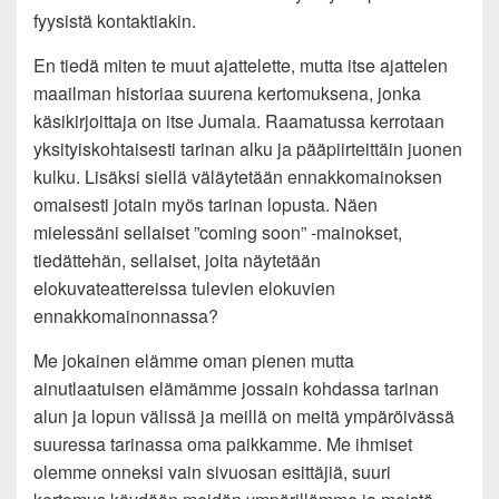
fyysistä kontaktiakin.
En tiedä miten te muut ajattelette, mutta itse ajattelen
maailman historiaa suurena kertomuksena, jonka
käsikirjoittaja on itse Jumala. Raamatussa kerrotaan
yksityiskohtaisesti tarinan alku ja pääpiirteittäin juonen
kulku. Lisäksi siellä väläytetään ennakkomainoksen
omaisesti jotain myös tarinan lopusta. Näen
mielessäni sellaiset ”coming soon” -mainokset,
tiedättehän, sellaiset, joita näytetään
elokuvateattereissa tulevien elokuvien
ennakkomainonnassa?
Me jokainen elämme oman pienen mutta
ainutlaatuisen elämämme jossain kohdassa tarinan
alun ja lopun välissä ja meillä on meitä ympäröivässä
suuressa tarinassa oma paikkamme. Me ihmiset
olemme onneksi vain sivuosan esittäjiä, suuri