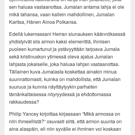
sen haluaa vastaanottaa. Jumalan antama lahja ei ole
mikä tahansa, vaan kallein mahdollinen, Jumalan
Karitsa, Hänen Ainoa Poikansa.
Edellä lukemassani Herran siunauksen käännöksessä
yhdistyivät siis armon kaksi elementtiä, ihmisen
puoleen kumartunut ja ystävyyttään tarjoava Jumala
sekä kristinuskon ytimessä oleva ajatus Jumalan
lahjasta jokaiselle, joka haluaa lahjan vastaanottaa.
Tällainen kuva Jumalasta koskettaa ainakin minua
suunnattomasti, kuinka on mahdollista, että Jumalan
suuruus ja kunnia näyttäytyykin parhaiten
tämänkaltaisessa nöyryydessä ja ehdottomassa
rakkaudessa?
Philip Yancey kirjoittaa kirjassaan ”Mikä armossa on
niin ihmeellistä?” osuvasti siitä, että armon suunta on
aina alaspäin, eli niin syvälle ei ihminen voi koskaan