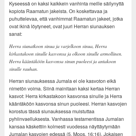
Kyseessä on kaksi kaikkein vanhinta meille säilynyttä
kopiota Raamatun jakeista. On koskettavaa ja
puhuttelevaa, että vanhimmat Raamatun jakeet, jotka
ovat ikinä löytyneet, ovat juuri Herran siunauksen
sanat:
Herra siunatkoon sinua ja varjelkoon sinua, Herra
kirkastakoon sinulle kasvonsa ja olkoon sinulle armollinen.
Herra kääntäköön kasvonsa sinun puoleesi ja antakoon
sinulle rauhan.
Herran siunauksessa Jumala ei ole kasvoton eikä
nimetön voima. Siinä mainitaan kaksi kertaa Herran
kasvot: Herra kirkastakoon kasvonsa sinulle ja Herra
kääntäköön kasvonsa sinun puoleesi. Herran kasvojen
korostus tässä siunauksessa muistuttaa
pyhiinvaelluksesta. Vanhassa testamentissa Jumalan
kansaa käskettiin kolmesti vuodessa näyttäytymään
Jumalan kasvojen edessä (5. Moos. 16:16). Jokaisen