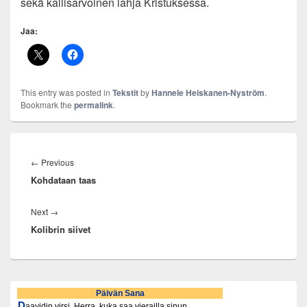
sekä kallisarvoinen lahja Kristuksessa.
Jaa:
This entry was posted in
Tekstit
by
Hannele Heiskanen-Nyström
.
Bookmark the
permalink
.
Artikkelien
selaus
Previous
←
Previous
Kohdataan taas
post:
Next
Next
→
Kolibrin siivet
post:
Primary
Sidebar