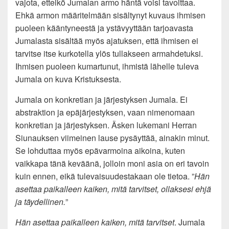
vajota, etteikö Jumalan armo häntä voisi tavoittaa.
Ehkä armon määritelmään sisältynyt kuvaus ihmisen
puoleen kääntyneestä ja ystävyyttään tarjoavasta
Jumalasta sisältää myös ajatuksen, että ihmisen ei
tarvitse itse kurkotella ylös tullakseen armahdetuksi.
Ihmisen puoleen kumartunut, ihmistä lähelle tuleva
Jumala on kuva Kristuksesta.
Jumala on konkretian ja järjestyksen Jumala. Ei
abstraktion ja epäjärjestyksen, vaan nimenomaan
konkretian ja järjestyksen. Äsken lukemani Herran
Siunauksen viimeinen lause pysäyttää, ainakin minut.
Se lohduttaa myös epävarmoina aikoina, kuten
vaikkapa tänä keväänä, jolloin moni asia on eri tavoin
kuin ennen, eikä tulevaisuudestakaan ole tietoa. ”
Hän
asettaa paikalleen kaiken, mitä tarvitset, ollaksesi ehjä
ja täydellinen.
”
Hän asettaa paikalleen kaiken, mitä tarvitset
. Jumala