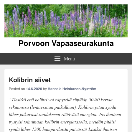
Porvoon Vapaaseurakunta
Menu
Kolibrin siivet
Posted on
14.6.2020
by
Hannele Heiskanen-Nyström
”Tiesitkö että kolibri voi räpytellä siipiään 50-80 kertaa
sekunnissa (lentäessään paikallaan). Kolibrin pitää syödä
lähes jatkuvasti saadakseen riittävästi energiaa. Jos ihminen
pystyisi toimimaan kolibrin energiatasolla, meidän pitäisi
syödä lähes 1300 hampurilaista päivässä! Lisäksi ihmisen