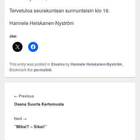
Tervetuloa seurakuntaan sunnuntaisin klo 16.
Hannele Heiskanen-Nyström
Jaa:
This entry was posted in
Etusivu
by
Hannele Heiskanen-Nyström
.
Bookmark the
permalink
.
Artikkelien
selaus
Previous
←
Previous
Osana Suurta Kertomusta
post:
Next
Next
→
”Miksi? – Siksi!”
post: