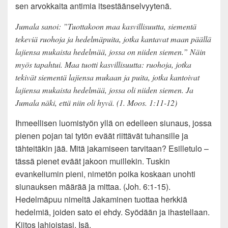
sen arvokkaita antimia itsestäänselvyytenä.
Jumala sanoi: ”Tuottakoon maa kasvillisuutta, siementä
tekeviä ruohoja ja hedelmäpuita, jotka kantavat maan päällä
lajiensa mukaista hedelmää, jossa on niiden siemen.” Näin
myös tapahtui. Maa tuotti kasvillisuutta: ruohoja, jotka
tekivät siementä lajiensa mukaan ja puita, jotka kantoivat
lajiensa mukaista hedelmää, jossa oli niiden siemen. Ja
Jumala näki, että niin oli hyvä. (1. Moos. 1:11-12)
Ihmeellisen luomistyön yllä on edelleen siunaus, jossa
pienen pojan tai tytön eväät riittävät tuhansille ja
tähteitäkin jää. Mitä jakamiseen tarvitaan? Esilletulo –
tässä pienet eväät jakoon muillekin. Tuskin
evankeliumin pieni, nimetön poika koskaan unohti
siunauksen määrää ja mittaa. (Joh. 6:1-15).
Hedelmäpuu nimeltä Jakaminen tuottaa herkkiä
hedelmiä, joiden sato ei ehdy. Syödään ja ihastellaan.
Kiitos lahjoistasi, Isä.