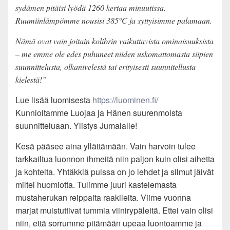
sydämen pitäisi lyödä 1260 kertaa minuutissa.
Ruumiinlämpömme nousisi 385°C ja syttyisimme palamaan.
Nämä ovat vain joitain kolibrin vaikuttavista ominaisuuksista
– me emme ole edes puhuneet niiden uskomattomasta siipien
suunnittelusta, olkanivelestä tai erityisesti suunnitellusta
kielestä!”
Lue lisää luomisesta
https://luominen.fi/
Kunnioitamme Luojaa ja Hänen suurenmoista
suunnitteluaan. Ylistys Jumalalle!
Kesä pääsee aina yllättämään. Vain harvoin tulee
tarkkailtua luonnon ihmeitä niin paljon kuin olisi aihetta
ja kohteita. Yhtäkkiä puissa on jo lehdet ja silmut jäivät
miltei huomiotta. Tulimme juuri kastelemasta
mustaherukan reippaita raakileita. Viime vuonna
marjat muistuttivat tummia viinirypäleitä. Ettei vain olisi
niin, että sorrumme pitämään upeaa luontoamme ja