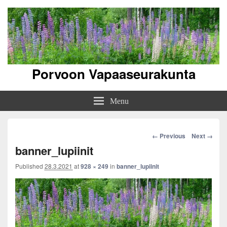
Porvoon Vapaaseurakunta
Menu
Image
← Previous
Next →
navigation
banner_lupiinit
Published
28.3.2021
at
928 × 249
in
banner_lupiinit