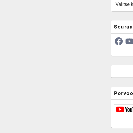
Arkisto
Seuraa
Facebook
YouT
Porvoo