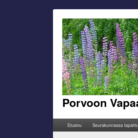
Porvoon Vapa
Primary
Etusivu
Seurakunnassa tapaht
menu