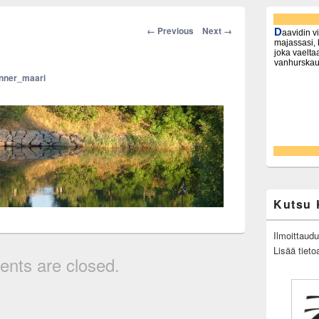
Primary
Sidebar
Image
← Previous
Next →
Widget
navigation
Area
nner_maari
Kutsu 
Ilmoittaud
Lisää tieto
nts are closed.