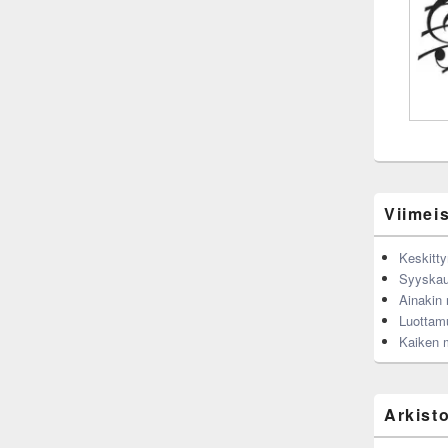
Viimeis
Keskitty
Syyskau
Ainakin n
Luottam
Kaiken 
Arkist