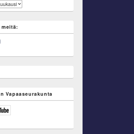
 meitä:
ube
n Vapaaseurakunta