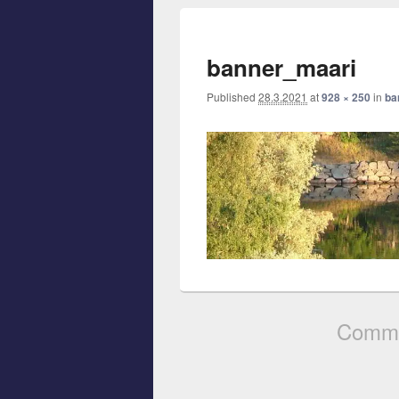
banner_maari
Published
28.3.2021
at
928 × 250
in
ba
Comme