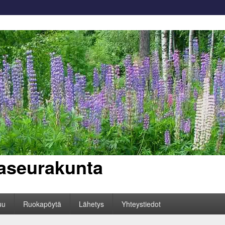
aseurakunta
uu
Ruokapöytä
Lähetys
Yhteystiedot