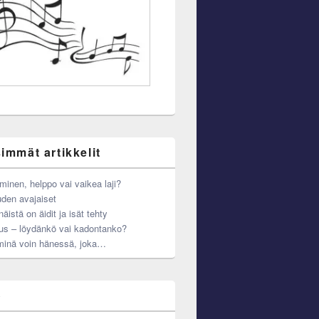
immät artikkelit
minen, helppo vai vaikea laji?
den avajaiset
äistä on äidit ja isät tehty
us – löydänkö vai kadontanko?
minä voin hänessä, joka…
o