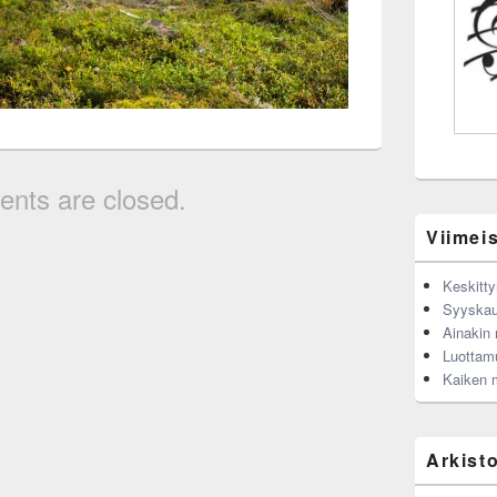
nts are closed.
Viimeis
Keskitty
Syyskau
Ainakin n
Luottam
Kaiken 
Arkist