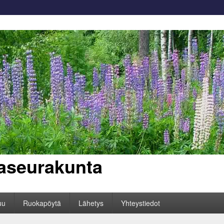
aseurakunta
uu
Ruokapöytä
Lähetys
Yhteystiedot