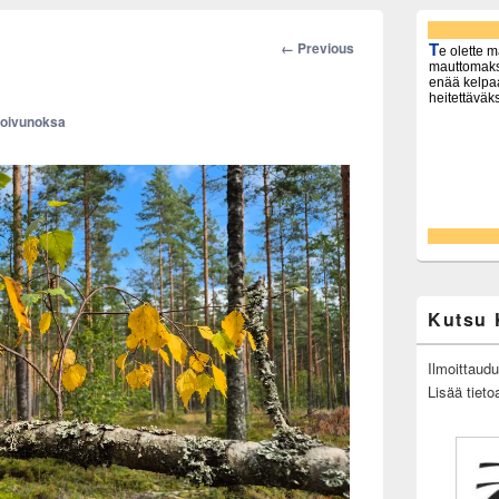
Primary
Sidebar
Image
← Previous
Widget
navigation
Area
oivunoksa
Kutsu 
Ilmoittaud
Lisää tieto