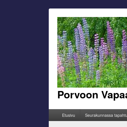
Porvoon Vapa
Primary
Etusivu
Seurakunnassa tapaht
menu