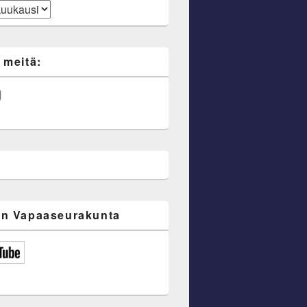
 meitä:
ube
n Vapaaseurakunta