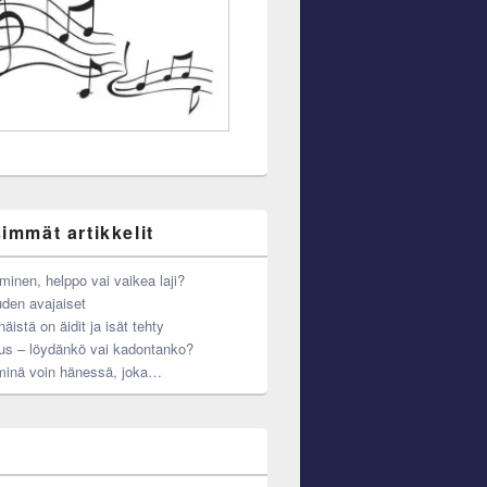
immät artikkelit
minen, helppo vai vaikea laji?
den avajaiset
äistä on äidit ja isät tehty
us – löydänkö vai kadontanko?
minä voin hänessä, joka…
o