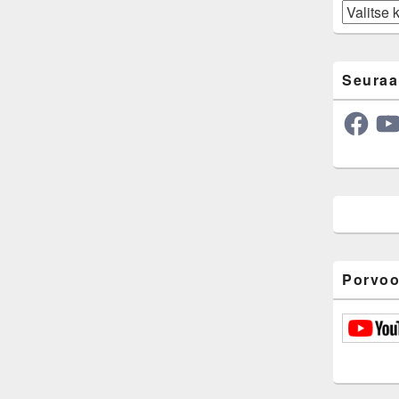
Arkisto
Seuraa
Facebook
YouT
Porvoo