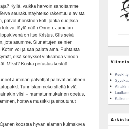
taja? Kyllä, vaikka harvoin sanoitamme
Terve seurakuntayhteisö rakentuu elävistä
, palveluhenkinen koti, jonka suojissa
 ja tulevat löytämään Onnen. Jumalan
ppukivenä on itse Kristus. Siis sekä
n, jota asumme. Siunattujen seinien
 Kotiin voi ja saa palata aina. Puhtaista
kymät, eikä kehykset vinksahda vinoon
Viimeis
vät. Miksi? Koska perustus kestää!
Keskitty
tuneet Jumalan palvelijat palavat asialleen.
Syyskau
ökalupakki. Tunnistammeko sileitä kiviä
Ainakin n
Luottam
 ainakin viisi – raamatunmukainen opetus,
Kaiken 
minen, hoitava musiikki ja sitoutunut
Arkist
 Ojanen koostaa hyvän elämän kulmakiviä