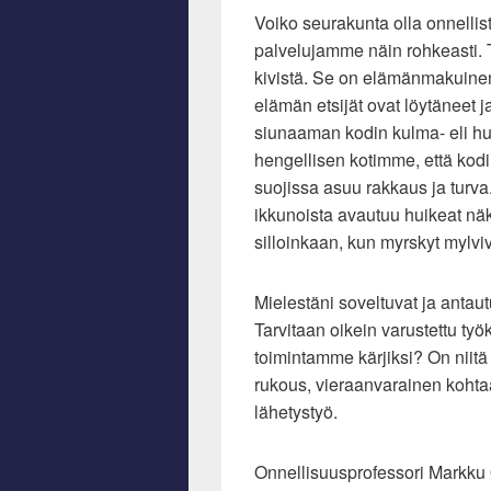
Voiko seurakunta olla onnellis
palvelujamme näin rohkeasti. 
kivistä. Se on elämänmakuinen
elämän etsijät ovat löytäneet
siunaaman kodin kulma- eli hui
hengellisen kotimme, että kodi
suojissa asuu rakkaus ja turva.
ikkunoista avautuu huikeat nä
silloinkaan, kun myrskyt mylvi
Mielestäni soveltuvat ja antau
Tarvitaan oikein varustettu ty
toimintamme kärjiksi? On niitä
rukous, vieraanvarainen kohtaa
lähetystyö.
Onnellisuusprofessori Markku