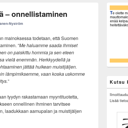
Primary
Sidebar
ä – onnellistaminen
Widget
Area
kanen-Nyström
jun mainoksessa todetaan, että Suomen
taminen. ”
Me haluamme saada ihmiset
een on paiskittu hommia ja sen eteen
ssa vielä enemmän. Herkkyydellä ja
ohtaaminen jättää huikean muistijäljen.
ain lämpimiksemme, vaan koska uskomme
tys.
”
Kutsu 
Ilmoittaud
kaan tyydyn rakastamaan myyntituotetta,
Lisää tieto
akseen onnellinen ihminen tarvitsee
n, laadukkaan aamupalan ja muistijäljen