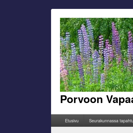
Porvoon Vapa
Primary
Etusivu
Seurakunnassa tapaht
menu