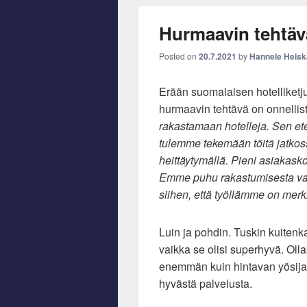
Hurmaavin tehtäv
Posted on
20.7.2021
by
Hannele Heis
Erään suomalaisen hotelliket
hurmaavin tehtävä on onnellis
rakastamaan hotelleja. Sen et
tulemme tekemään töitä jatko
heittäytymällä. Pieni asiakask
Emme puhu rakastumisesta v
siihen, että työllämme on merki
Luin ja pohdin. Tuskin kuiten
vaikka se olisi superhyvä. Oll
enemmän kuin hintavan yösija
hyvästä palvelusta.