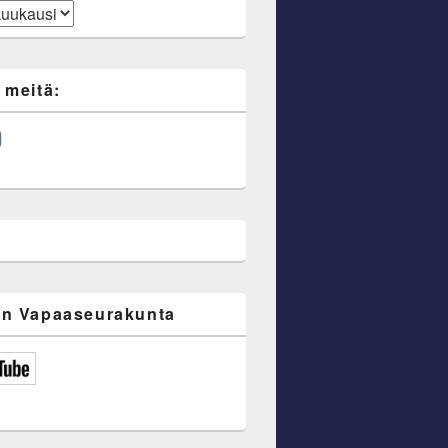
 meitä:
ube
n Vapaaseurakunta