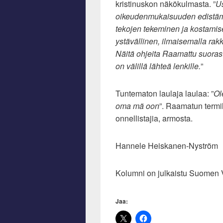
kristinuskon näkökulmasta. ”
Us
oikeudenmukaisuuden edistämi
tekojen tekeminen ja kostamis
ystävällinen, ilmaisemalla rakka
Näitä ohjeita Raamattu suoras
on välillä lähteä lenkille.
”
Tuntematon laulaja laulaa: ”
Ol
oma mä oon
”. Raamatun termi
onnellistajia, armosta.
Hannele Heiskanen-Nyström
Kolumni on julkaistu Suomen 
Jaa: