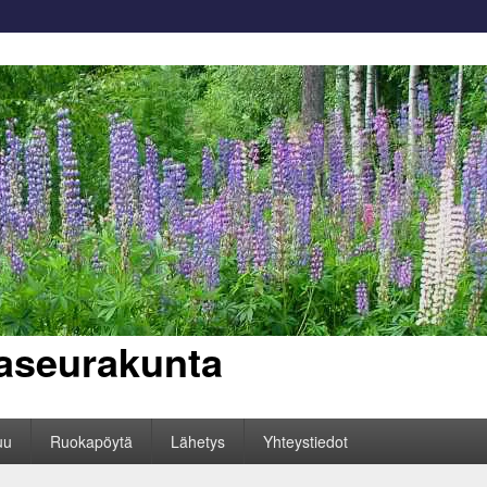
aseurakunta
uu
Ruokapöytä
Lähetys
Yhteystiedot