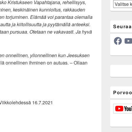
ko Kristukseen Vapahtajana, rehellisyys,
Arkisto
nen, keskinäinen kunnioitus, rakkauden
en torjuminen. Elämää voi parantaa olemalla
utta ja kiitollisuutta ja pyytämällä anteeksi.
Seuraa
taan pursuaa. Otetaan ne vakavasti. Ja hyvä
Facebook
YouT
en onnellinen, ylionnellinen kun Jeesuksen
llä onnellinen ihminen on autuas. – Ollaan
Porvoo
Viikkolehdessä 16.7.2021