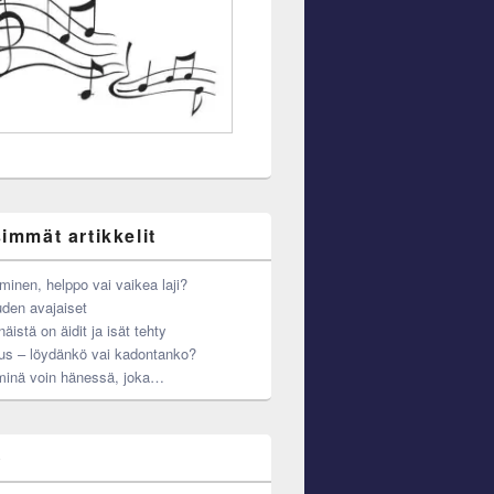
immät artikkelit
minen, helppo vai vaikea laji?
den avajaiset
äistä on äidit ja isät tehty
us – löydänkö vai kadontanko?
minä voin hänessä, joka…
o