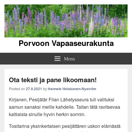
Porvoon Vapaaseurakunta
Menu
Ota teksti ja pane likoomaan!
Posted on
27.9.2021
by
Hannele Heiskanen-Nyström
Kirjanen, Pesijätär Fiian Lähetysseura tuli valituksi
aamun sanaksi meille kahdelle. Taitan tätä ravitsevaa
kaltiaista sinulle hyvin herkin sormin.
Tositarina yksinkertaisen pesijättären uskon elämästä