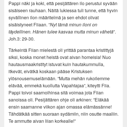
Pappi näki ja koki, että pesijättären ilo perustui syvään
sisäiseen rauhaan. Näitä lukiessa tuli tunne, että hyvin
syvällinen ilon määritelmä ja sen ehdot olivat
sisäistyneet Fiiaan. ”
Nyt tämä minun iloni on
täydellinen. Hänen tulee kasvaa mutta minun vähetä
”.
Joh.3: 29-30.
Tärkeintä Fiian mielestä oli yrittää parantaa kristittyjä
siksi, koska monet heistä ovat aivan homeisia! Nuo
hautausmaakristityt istuvat kuin hautakummulla,
itkevät, eivätkä koskaan pääse Kristuksen
ylösnousemuselämään. ”Mutta mehän rukoilemme
elävää, emmekä kuollutta Vapahtajaa”, kiteytti Fiia.
Pappi toivoi saarnoihinsa sitä voimaa jota Fiian
sanoissa oli. Pesijättären ohje oli arkinen: ”Eläkää
ensin saarnanne viikon ajan omassa elämässänne!
Tähdätkää sitten suoraan sydämiin, niin osutte maaliin.
Te ammutte aivan liian korkealle!”