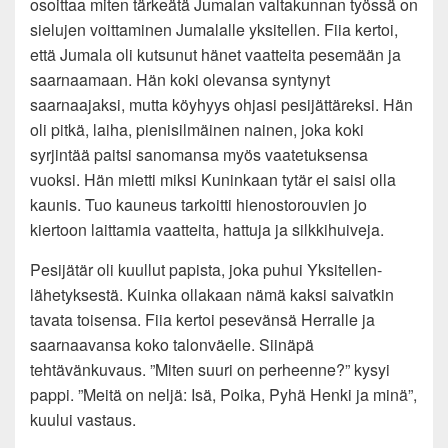
osoittaa miten tärkeätä Jumalan valtakunnan työssä on
sielujen voittaminen Jumalalle yksitellen. Fiia kertoi,
että Jumala oli kutsunut hänet vaatteita pesemään ja
saarnaamaan. Hän koki olevansa syntynyt
saarnaajaksi, mutta köyhyys ohjasi pesijättäreksi. Hän
oli pitkä, laiha, pienisilmäinen nainen, joka koki
syrjintää paitsi sanomansa myös vaatetuksensa
vuoksi. Hän mietti miksi Kuninkaan tytär ei saisi olla
kaunis. Tuo kauneus tarkoitti hienostorouvien jo
kiertoon laittamia vaatteita, hattuja ja silkkihuiveja.
Pesijätär oli kuullut papista, joka puhui Yksitellen-
lähetyksestä. Kuinka ollakaan nämä kaksi saivatkin
tavata toisensa. Fiia kertoi pesevänsä Herralle ja
saarnaavansa koko talonväelle. Siinäpä
tehtävänkuvaus. ”Miten suuri on perheenne?” kysyi
pappi. ”Meitä on neljä: Isä, Poika, Pyhä Henki ja minä”,
kuului vastaus.