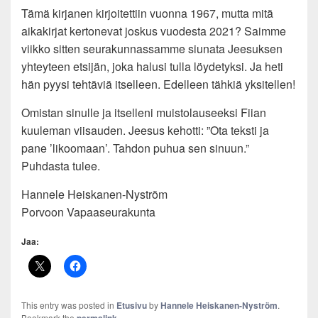
Tämä kirjanen kirjoitettiin vuonna 1967, mutta mitä
aikakirjat kertonevat joskus vuodesta 2021? Saimme
viikko sitten seurakunnassamme siunata Jeesuksen
yhteyteen etsijän, joka halusi tulla löydetyksi. Ja heti
hän pyysi tehtäviä itselleen. Edelleen tähkiä yksitellen!
Omistan sinulle ja itselleni muistolauseeksi Fiian
kuuleman viisauden. Jeesus kehotti: ”Ota teksti ja
pane ’likoomaan’. Tahdon puhua sen sinuun.”
Puhdasta tulee.
Hannele Heiskanen-Nyström
Porvoon Vapaaseurakunta
Jaa:
This entry was posted in
Etusivu
by
Hannele Heiskanen-Nyström
.
Bookmark the
.