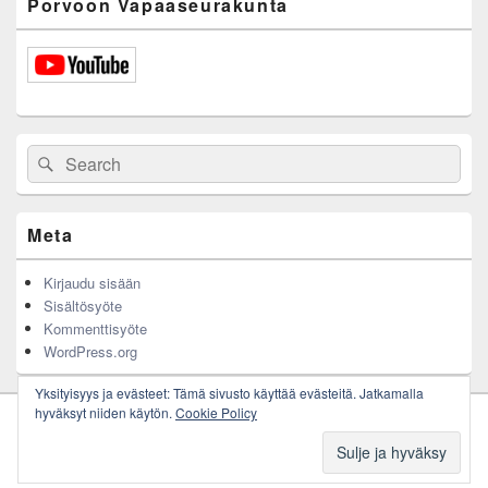
Porvoon Vapaaseurakunta
Search
Search
for:
Meta
Kirjaudu sisään
Sisältösyöte
Kommenttisyöte
WordPress.org
Yksityisyys ja evästeet: Tämä sivusto käyttää evästeitä. Jatkamalla
hyväksyt niiden käytön.
Cookie Policy
Copyright © 2026
Porvoon Vapaaseurakunta
. All Rights Reserved.
Theme: Catch Box by
Catch Themes