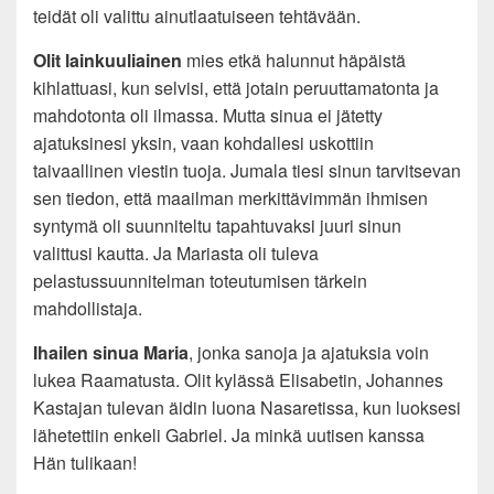
teidät oli valittu ainutlaatuiseen tehtävään.
Olit lainkuuliainen
mies etkä halunnut häpäistä
kihlattuasi, kun selvisi, että jotain peruuttamatonta ja
mahdotonta oli ilmassa. Mutta sinua ei jätetty
ajatuksinesi yksin, vaan kohdallesi uskottiin
taivaallinen viestin tuoja. Jumala tiesi sinun tarvitsevan
sen tiedon, että maailman merkittävimmän ihmisen
syntymä oli suunniteltu tapahtuvaksi juuri sinun
valittusi kautta. Ja Mariasta oli tuleva
pelastussuunnitelman toteutumisen tärkein
mahdollistaja.
Ihailen sinua Maria
, jonka sanoja ja ajatuksia voin
lukea Raamatusta. Olit kylässä Elisabetin, Johannes
Kastajan tulevan äidin luona Nasaretissa, kun luoksesi
lähetettiin enkeli Gabriel. Ja minkä uutisen kanssa
Hän tulikaan!