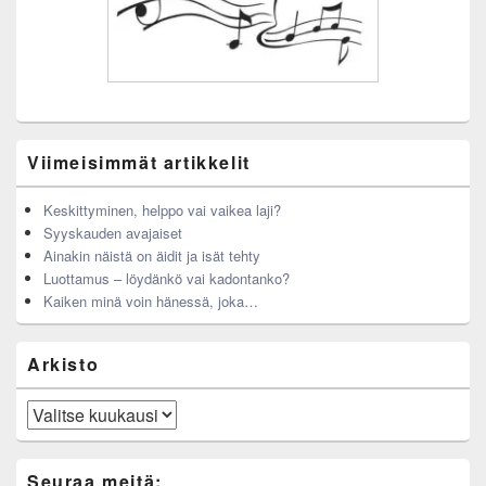
Viimeisimmät artikkelit
Keskittyminen, helppo vai vaikea laji?
Syyskauden avajaiset
Ainakin näistä on äidit ja isät tehty
Luottamus – löydänkö vai kadontanko?
Kaiken minä voin hänessä, joka…
Arkisto
Arkisto
Seuraa meitä: