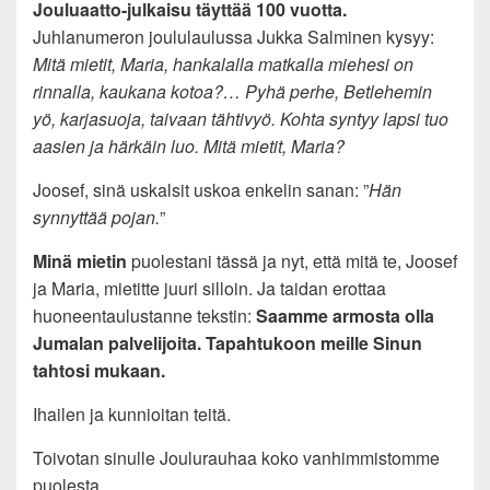
Jouluaatto-julkaisu täyttää 100 vuotta.
Juhlanumeron joululaulussa Jukka Salminen kysyy:
Mitä mietit, Maria, hankalalla matkalla miehesi on
rinnalla, kaukana kotoa?… Pyhä perhe, Betlehemin
yö, karjasuoja, taivaan tähtivyö. Kohta syntyy lapsi tuo
aasien ja härkäin luo. Mitä mietit, Maria?
Joosef, sinä uskalsit uskoa enkelin sanan: ”
Hän
synnyttää pojan.
”
Minä mietin
puolestani tässä ja nyt, että mitä te, Joosef
ja Maria, mietitte juuri silloin. Ja taidan erottaa
huoneentaulustanne tekstin:
Saamme armosta olla
Jumalan palvelijoita.
Tapahtukoon meille Sinun
tahtosi mukaan.
Ihailen ja kunnioitan teitä.
Toivotan sinulle Joulurauhaa koko vanhimmistomme
puolesta.