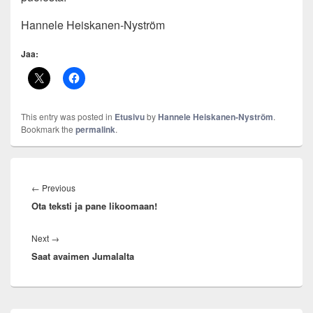
Hannele Heiskanen-Nyström
Jaa:
This entry was posted in
Etusivu
by
Hannele Heiskanen-Nyström
.
Bookmark the
permalink
.
Artikkelien
selaus
Previous
←
Previous
Ota teksti ja pane likoomaan!
post:
Next
Next
→
Saat avaimen Jumalalta
post: