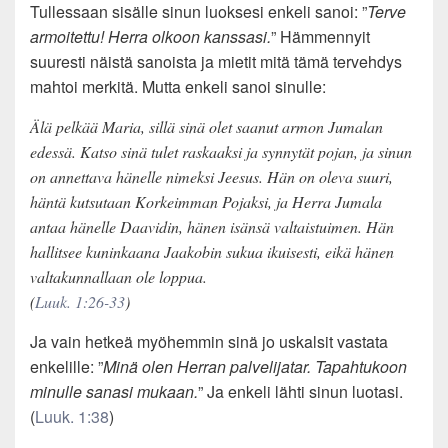
Tullessaan sisälle sinun luoksesi enkeli sanoi: ”
Terve
armoitettu! Herra olkoon kanssasi.
” Hämmennyit
suuresti näistä sanoista ja mietit mitä tämä tervehdys
mahtoi merkitä. Mutta enkeli sanoi sinulle:
Älä pelkää Maria, sillä sinä olet saanut armon Jumalan
edessä. Katso sinä tulet raskaaksi ja synnytät pojan, ja sinun
on annettava hänelle nimeksi Jeesus. Hän on oleva suuri,
häntä kutsutaan Korkeimman Pojaksi, ja Herra Jumala
antaa hänelle Daavidin, hänen isänsä valtaistuimen. Hän
hallitsee kuninkaana Jaakobin sukua ikuisesti, eikä hänen
valtakunnallaan ole loppua.
(
Luuk. 1:26-33
)
Ja vain hetkeä myöhemmin sinä jo uskalsit vastata
enkelille: ”
Minä olen Herran palvelijatar. Tapahtukoon
minulle sanasi mukaan.
” Ja enkeli lähti sinun luotasi.
(
Luuk. 1:38
)