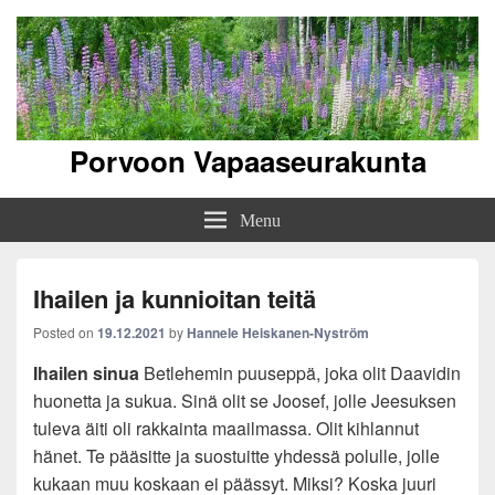
Porvoon Vapaaseurakunta
Menu
Ihailen ja kunnioitan teitä
Posted on
19.12.2021
by
Hannele Heiskanen-Nyström
Ihailen sinua
Betlehemin puuseppä, joka olit Daavidin
huonetta ja sukua. Sinä olit se Joosef, jolle Jeesuksen
tuleva äiti oli rakkainta maailmassa. Olit kihlannut
hänet. Te pääsitte ja suostuitte yhdessä polulle, jolle
kukaan muu koskaan ei päässyt. Miksi? Koska juuri